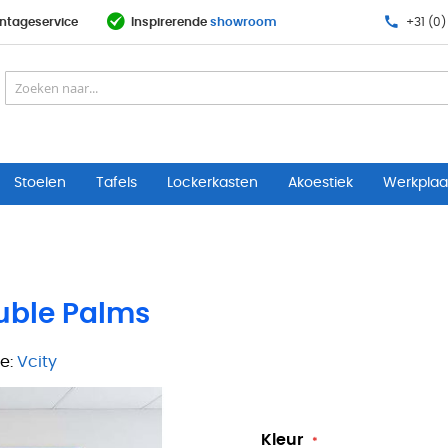
ntageservice
Inspirerende
showroom
+31 (0)
Stoelen
Tafels
Lockerkasten
Akoestiek
Werkplaat
uble Palms
e:
Vcity
Kleur