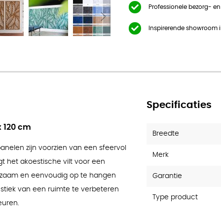
 Palms
Professionele bezorg- e
Inspirerende showroom 
Specificaties
x 120 cm
Breedte
nelen zijn voorzien van een sfeervol
Merk
gt het akoestische vilt voor een
rzaam en eenvoudig op te hangen
Garantie
tiek van een ruimte te verbeteren
Type product
leuren.