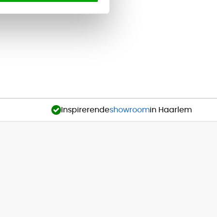
Inspirerende
showroom
in Haarlem