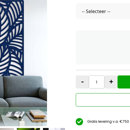
-
+
Gratis levering v.a. €750