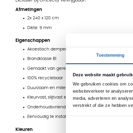
Exclusief bij Officecity verkrijgbaar!
Afmetingen
2x 240 x 120 cm
Dikte: 9 mm
Eigenschappen
Akoestisch dempend en geluidsabsorberend (NRC 
Toestemming
Brandklasse B1
Gemaakt van gerecyclede PET-flessen
Deze website maakt gebruik
100% recyclebaar
We gebruiken cookies om cont
Duurzaam en milieuvriendelijk
websiteverkeer te analyseren
Kleurvast, slijtvast en UV-gestabiliseerd
media, adverteren en analys
verstrekt of die ze hebben v
Onderhoudsvriendelijk en vochtbestendig
Eenvoudig te installeren
Kleuren