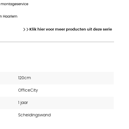
n montageservice
in Haarlem
Klik hier voor meer producten uit deze serie
120cm
OfficeCity
1 jaar
Scheidingswand