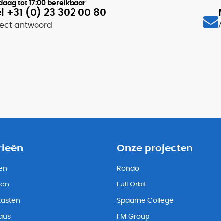
daag tot
17:00
bereikbaar
l +31 (0) 23 302 00 80
rect antwoord
rieën
Onze projecten
ten
Rondo
ten
Full Orbit
kasten
Spaarne College
eaus
FM Group