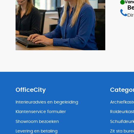
Van
Be
Di
OfficeCity
Catego
Interieuradvies en begeleiding
Archiefkas
Klantenservice formulier
Roldeurkas
Showroom bezoeken
Schuifdeur
Levering en betaling
Zit sta bur