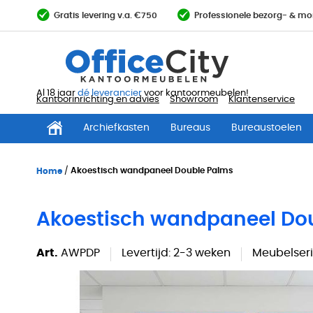
Ga
Gratis levering v.a. €750
Professionele bezorg- & mo
direct
door
naar
de
inhoud
Al 18 jaar
dé leverancier
voor kantoormeubelen!
Kantoorinrichting en advies
Showroom
Klantenservice
Archiefkasten
Bureaus
Bureaustoelen
Home
Akoestisch wandpaneel Double Palms
Akoestisch wandpaneel Do
Art.
AWPDP
Levertijd:
2-3 weken
Meubelseri