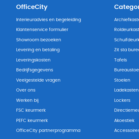
OfficeCity
Catego
Interieuradvies en begeleiding
Archiefkas
Klantenservice formulier
Roldeurkas
Showroom bezoeken
Schuifdeur
Levering en betaling
Zit sta bur
Leveringskosten
Tafels
Bedrijfsgegevens
Bureaustoe
Veelgestelde vragen
Stoelen
Over ons
Ladekasten
Werken bij
Lockers
FSC keurmerk
Directiemeu
PEFC keurmerk
Akoestiek
OfficeCity partnerprogramma
Accessoire