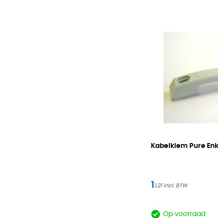
Kabelklem Pure Enk
1
1,21
Op voorraad