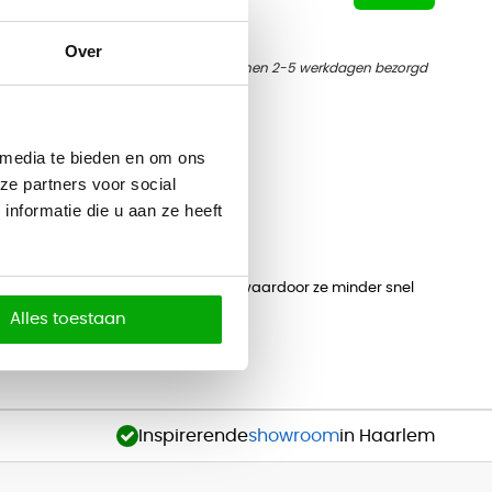
Op voorraad
Over
 bezorgd
Vandaag besteld, binnen 2-5 werkdagen bezorgd
 media te bieden en om ons
ze partners voor social
nformatie die u aan ze heeft
 dat kabels op hun plaats blijven, waardoor ze minder snel
oor vervanging.
Alles toestaan
aling van het kantoor.
Inspirerende
showroom
in Haarlem