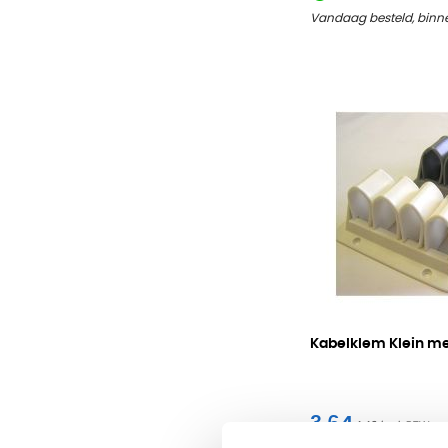
Vandaag besteld, binn
Kabelklem Klein m
3,64
4,40