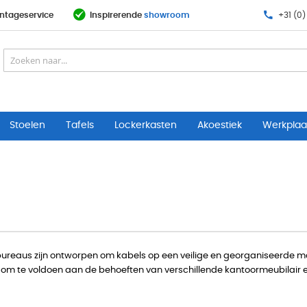
ntageservice
Inspirerende
showroom
+31 (0)
Stoelen
Tafels
Lockerkasten
Akoestiek
Werkplaat
eaus zijn ontworpen om kabels op een veilige en georganiseerde manie
om te voldoen aan de behoeften van verschillende kantoormeubilair e