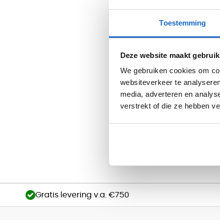
Op voorraad
Toestemming
Vandaag besteld, binn
Deze website maakt gebruik
We gebruiken cookies om cont
websiteverkeer te analyseren
Kabelklem infor
media, adverteren en analys
verstrekt of die ze hebben v
Kabelklem voor 
Het gebruik van kabel
beschadigen of slijte
Daarnaast zorgt het 
Gratis levering v.a. €750