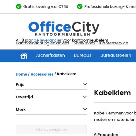
Ga
Gratis levering v.a. €750
Professionele bezorg- & mo
direct
door
naar
de
inhoud
Al 18 jaar
dé leverancier
voor kantoormeubelen!
Kantoorinrichting en advies
Showroom
Klantenservice
Archiefkasten
Bureaus
Bureaustoelen
Home
Accessoires
Kabelklem
Prijs
Kabelklem
Levertijd
Merk
Kabelklemmen voor bur
maten en materialen 
Filters verwijderen
6
Producten