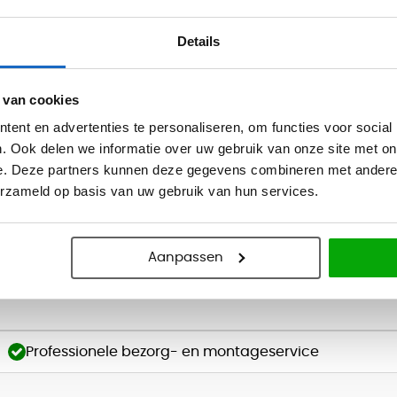
Op voorraad
Details
en 2-5 werkdagen bezorgd
Vandaag besteld, binnen 2-5 werkdagen
 van cookies
6
Producten
ent en advertenties te personaliseren, om functies voor social
. Ook delen we informatie over uw gebruik van onze site met on
matie
e. Deze partners kunnen deze gegevens combineren met andere i
erzameld op basis van uw gebruik van hun services.
uw bureau
klemmen op bureaus heeft veel voordelen. Ten eerste zorgen ze ervoor
n. Dit verlengt de levensduur van de kabels en vermindert de kosten v
Aanpassen
gebruik van kabelklemmen voor een nettere en georganiseerdere uitstr
Professionele bezorg- en montageservice