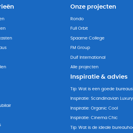
rieën
Onze projecten
ten
Rondo
ten
Full Orbit
kasten
Spaarne College
eaus
FM Group
Duif International
len
Alle projecten
Inspiratie & advies
Tip: Wat is een goede bureaus
Inspiratie: Scandinavian Luxury
bilair
Inspiratie: Organic Cool
Inspiratie: Cinema Chic
s
Tip: Wat is de ideale bureauh