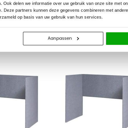
dingswand Maroon -
Akoestische scheidingswand T-ops
. Ook delen we informatie over uw gebruik van onze site met on
140cm hoog
e. Deze partners kunnen deze gegevens combineren met andere i
erzameld op basis van uw gebruik van hun services.
545
659,45
Bekijk
Aanpassen
en 2-5 werkdagen bezorgd
Vandaag besteld, binnen 10-12 weken be