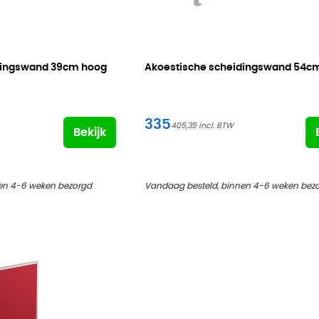
dingswand
39cm hoog
Akoestische scheidingswand
54cm
335
405,35
Bekijk
en 4-6 weken bezorgd
Vandaag besteld, binnen 4-6 weken bez