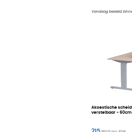
Vandaag besteld, binn
Akoestische schei
verstelbaar -
60cm
215
260,15