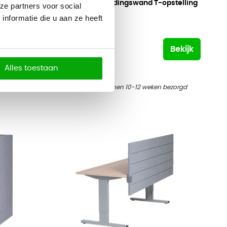
telling
Akoestische scheidingswand T-opstelling
ze partners voor social
160cm hoog
nformatie die u aan ze heeft
559
676,39
Bekijk
Bekijk
Alles toestaan
zorgd
Vandaag besteld, binnen 10-12 weken bezorgd