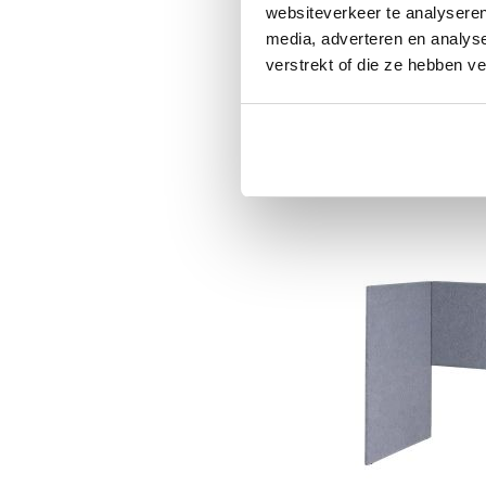
Akoestische schei
websiteverkeer te analyseren
60cm Hoog
media, adverteren en analys
verstrekt of die ze hebben v
215
260,15
Op voorraad
Vandaag besteld, binn