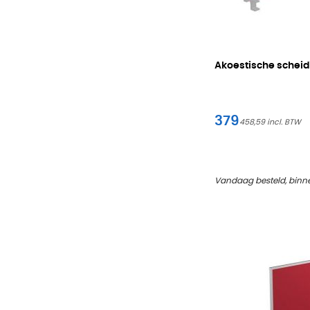
Akoestische schei
379
458,59
Vandaag besteld, binn