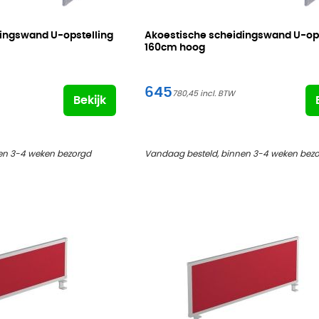
ingswand U-opstelling
Akoestische scheidingswand U-ops
160cm hoog
645
780,45
Bekijk
en 3-4 weken bezorgd
Vandaag besteld, binnen 3-4 weken bez