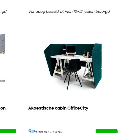
orgd
Vandaag besteld, binnen 10-12 weken bezorgd
on -
Akoestische cabin OfficeCity
315
381,15