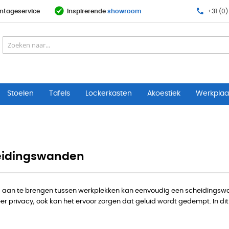
ntageservice
Inspirerende
showroom
+31 (0)
Stoelen
Tafels
Lockerkasten
Akoestiek
Werkplaat
eidingswanden
aan te brengen tussen werkplekken kan eenvoudig een scheidingswan
 privacy, ook kan het ervoor zorgen dat geluid wordt gedempt. In dit 