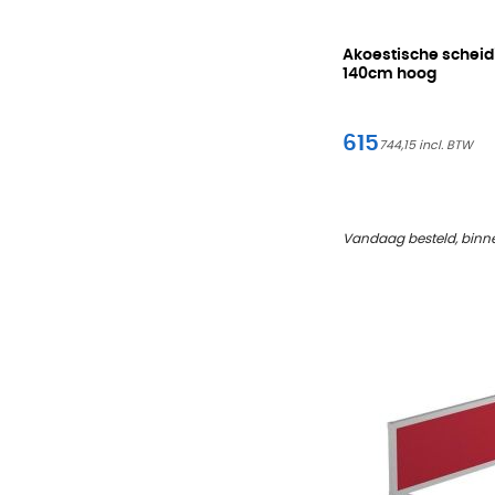
Akoestische scheid
140cm hoog
615
744,15
Vandaag besteld, binn