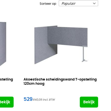
Sorteer op
telling
Akoestische scheidingswand T-opstelling
120cm hoog
529
640,09
Bekijk
Bekijk