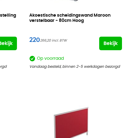
telling
Akoestische scheidingswand Maroon
verstelbaar -
80cm Hoog
220
266,20
Bekijk
Bekijk
Op voorraad
orgd
Vandaag besteld, binnen 2-5 werkdagen bezorgd