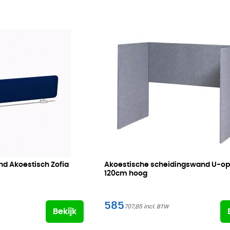
d Akoestisch Zofia
Akoestische scheidingswand U-ops
120cm hoog
585
707,85
Bekijk