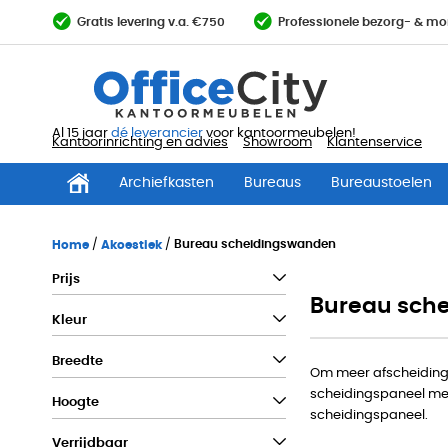
Ga
Gratis levering v.a. €750
Professionele bezorg- & mo
direct
door
naar
de
inhoud
Al 15 jaar
dé leverancier
voor kantoormeubelen!
Kantoorinrichting en advies
Showroom
Klantenservice
Archiefkasten
Bureaus
Bureaustoelen
Home
Akoestiek
Bureau scheidingswanden
Prijs
Bureau sch
Kleur
Breedte
Om meer afscheiding 
scheidingspaneel meer
Hoogte
scheidingspaneel.
Verrijdbaar