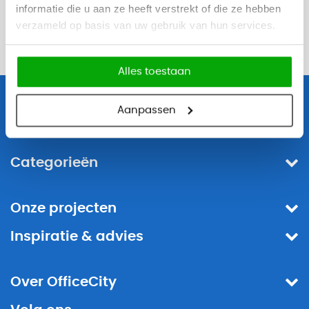
informatie die u aan ze heeft verstrekt of die ze hebben
Mail ons
verzameld op basis van uw gebruik van hun services.
Antwoord binnen 1 dag
Alles toestaan
Aanpassen
OfficeCity
Categorieën
Onze projecten
Inspiratie & advies
Over OfficeCity