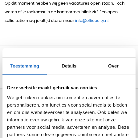
Op dit moment hebben wij geen vacatures open staan. Toch
weten of je toekomst in de kantoormeubilair zit? Een open
sollicitatie mag je altijd sturen naar
info@officecity.nl
.
Gratis levering v.a. €750
Toestemming
Details
Over
Professionele bezorg- en montageservice
Inspirerende
showroom
in Haarlem
Deze website maakt gebruik van cookies
We gebruiken cookies om content en advertenties te
Hulp nodig?
personaliseren, om functies voor social media te bieden
Op werkdagen bereikbaar van
08:30 - 17:00
en om ons websiteverkeer te analyseren. Ook delen we
Bel +31 (0) 23 302 00 80
informatie over uw gebruik van onze site met onze
Direct antwoord
partners voor social media, adverteren en analyse. Deze
partners kunnen deze gegevens combineren met andere