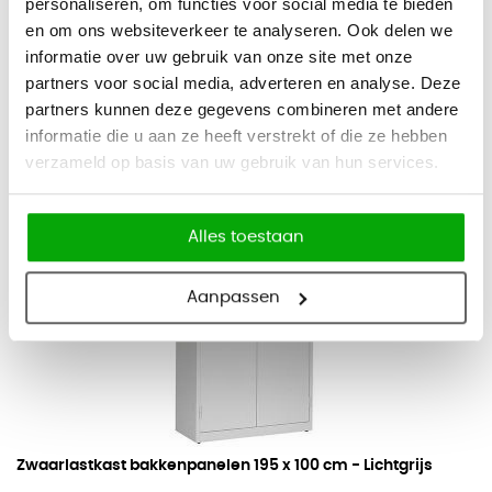
455
personaliseren, om functies voor social media te bieden
550,55
Bekijk
en om ons websiteverkeer te analyseren. Ook delen we
informatie over uw gebruik van onze site met onze
Op voorraad
partners voor social media, adverteren en analyse. Deze
Vandaag besteld, binnen 2-5 werkdagen bezorgd
partners kunnen deze gegevens combineren met andere
informatie die u aan ze heeft verstrekt of die ze hebben
verzameld op basis van uw gebruik van hun services.
Alles toestaan
Aanpassen
Zwaarlastkast bakkenpanelen
195 x 100 cm - Lichtgrijs