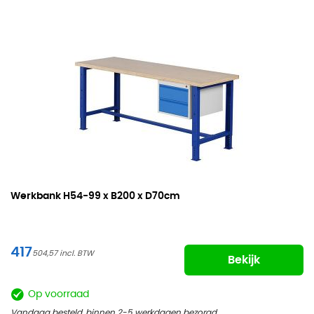
Werkbank
H54-99 x B200 x D70cm
417
504,57
Bekijk
Op voorraad
Vandaag besteld, binnen 2-5 werkdagen bezorgd