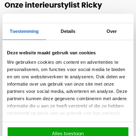
Onze interieurstylist Ricky
Zolang Ricky het zich kan herinneren is ze al bezig met interieur.
Het heeft haar altijd geïntrigeerd hoe sfeer wordt gecreëerd. Hoe
Toestemming
Details
Over
kleur, materiaal, indeling, licht en producten ervoor kunnen
zorgen dat iemand zich op zijn plek voelt. Na de opleiding aan het
Deze website maakt gebruik van cookies
Nimeto te Utrecht (reclame-en presentatietechnieken) is Ricky
We gebruiken cookies om content en advertenties te
snel aan de slag gegaan in de interieur branche. Na wat
personaliseren, om functies voor social media te bieden
freelance werk voor designers heeft ze 18 jaar interieur adviezen
en om ons websiteverkeer te analyseren. Ook delen we
gegeven in de particuliere sector. Enkele jaren geleden heeft ze
informatie over uw gebruik van onze site met onze
de stap gemaakt naar de zakelijke sector. Ze wil zich graag
partners voor social media, adverteren en analyse. Deze
blijven ontwikkelen. Ricky:
“Het leuke is, of je nu een etalage inricht
partners kunnen deze gegevens combineren met andere
of een kantoor van 4 verdiepingen, in de basis is het werk
informatie die u aan ze heeft verstrekt of die ze hebben
verzameld op basis van uw gebruik van hun services.
hetzelfde. Wat wil je klant bereiken? Hoe vertaal ik die wensen in
de praktijk? Ik luister, filter en geef soms wat extra pit aan een
project of breng wat meer rust om een eenheid te bewaren.”
Alles toestaan