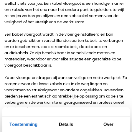
wellicht iets voor jou. Een kabel vloergoot is een handige manier
om kabels van het ene naar het andere punt te geleiden, terwijl
ze netjes verborgen blijven en geen obstakel vormen voor de
veiligheid of het uiterlijk van de werkruimte.
Een kabel vloergoot wordt in de vloer geïnstalleerd en kan
worden gebruikt om verschillende soorten kabels te verbergen
en te beschermen, zoals stroomkabels, datakabels en
audiokabels. Ze zijn beschikbaar in verschillende maten en
materialen, waardoor er voor elke situatie een geschikte kabel
vloergoot beschikbaar is.
Kabel vloergoten dragen bij aan een veilige en nette werkplek. Ze
zorgen ervoor dat losse kabels niet in de weg liggen en
voorkomen zo struikelgevaar en andere ongelukken. Bovendien
bieden ze een esthetisch aantrekkelijke oplossing om kabels te
verbergen en de werkruimte er georganiseerd en professioneel
uit te laten zien.
Het gebruik van kabel vloergoten op kantoor is een slimme
Toestemming
Details
Over
investering die bijdraagt aan de veiligheid en de uitstraling van