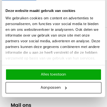
de werkruimte. Door kabels netjes te organiseren en weg te
werken, creëer je een professionele werkomgeving die niet alleen
Deze website maakt gebruik van cookies
efficiënt is, maar ook veilig en georganiseerd.
We gebruiken cookies om content en advertenties te
personaliseren, om functies voor social media te bieden
en om ons websiteverkeer te analyseren. Ook delen we
Gratis levering v.a. €750
informatie over uw gebruik van onze site met onze
partners voor social media, adverteren en analyse. Deze
Professionele bezorg- en montageservice
partners kunnen deze gegevens combineren met andere
informatie die u aan ze heeft verstrekt of die ze hebben
Inspirerende
showroom
in Haarlem
verzameld op basis van uw gebruik van hun services.
Hulp nodig?
Alles toestaan
Op werkdagen bereikbaar van
08:30 - 17:00
Bel +31 (0) 23 302 00 80
Aanpassen
Direct antwoord
Mail ons