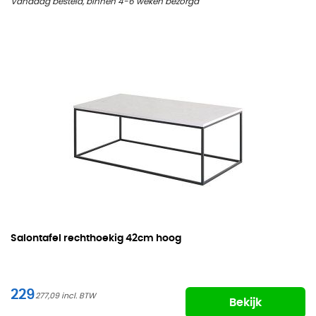
Vandaag besteld, binnen 4-6 weken bezorgd
Salontafel rechthoekig
42cm hoog
229
277,09
Bekijk