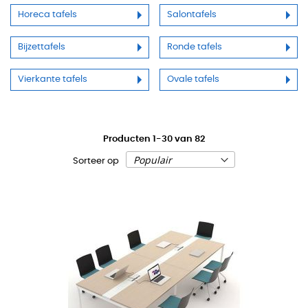
Horeca tafels
Salontafels
Bijzettafels
Ronde tafels
Vierkante tafels
Ovale tafels
Producten
1
-
30
van
82
Sorteer op