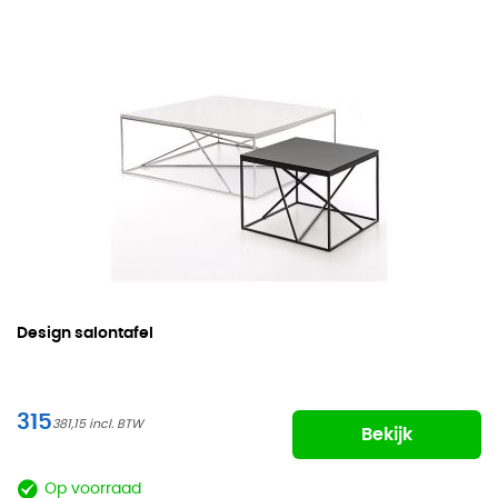
Design salontafel
315
381,15
Bekijk
Op voorraad