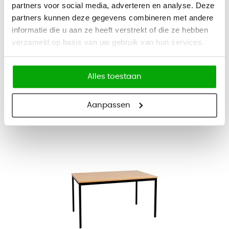
partners voor social media, adverteren en analyse. Deze
partners kunnen deze gegevens combineren met andere
informatie die u aan ze heeft verstrekt of die ze hebben
Tafel Tono
verzameld op basis van uw gebruik van hun services.
315
381,15
Alles toestaan
Bekijk
Vandaag besteld, binnen 4-6 weken bezorgd
Aanpassen