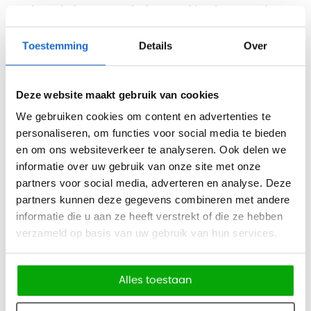
Houd er wel rekening mee dat het mogelijk is dat onze website
dan niet meer optimaal werkt.
Toestemming
Details
Over
Met derden die cookies plaatsen hebben wij afspraken gemaakt
over het gebruik van de cookies en applicaties. Toch hebben wij
Deze website maakt gebruik van cookies
geen volledige controle op wat de aanbieders van deze
applicaties zelf met de cookies doen wanneer zij deze uitlezen.
We gebruiken cookies om content en advertenties te
personaliseren, om functies voor social media te bieden
Voor meer informatie over deze applicaties en hoe zij met
en om ons websiteverkeer te analyseren. Ook delen we
cookies omgaan, zie graag de privacyverklaringen van deze
informatie over uw gebruik van onze site met onze
partijen (let op: deze kunnen regelmatig wijzigen).
partners voor social media, adverteren en analyse. Deze
Google Analytics
partners kunnen deze gegevens combineren met andere
informatie die u aan ze heeft verstrekt of die ze hebben
Wij gebruiken Google Analytics om bij te houden hoe bezoekers
verzameld op basis van uw gebruik van hun services.
onze webwinkel gebruiken. Wij hebben een
bewerkersovereenkomst met Google gesloten om afspraken te
maken over de omgang met onze data. Verder hebben wij
Alles toestaan
Google niet toegestaan de verkregen Analytics informatie te