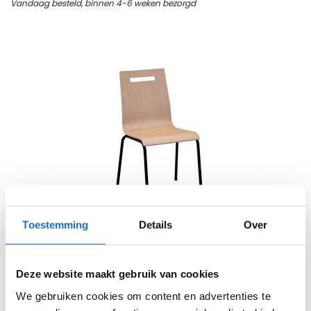
Vandaag besteld, binnen 4-6 weken bezorgd
Toestemming
Details
Over
Kantinestoel Fleur
Deze website maakt gebruik van cookies
115
139,15
We gebruiken cookies om content en advertenties te
Bekijk