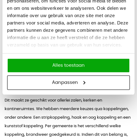
personaliseren, om functies voor social media te bieden
en om ons websiteverkeer te analyseren. Ook delen we
Op voorraad
informatie over uw gebruik van onze site met onze
Vandaag besteld, binnen 2-5 werkdagen bezorgd
partners voor social media, adverteren en analyse. Deze
partners kunnen deze gegevens combineren met andere
informatie die u aan ze heeft verstrekt of die ze hebben
3
Producten
verzameld op basis van uw gebruik van hun services.
Houten stoelen informatie
Alles toestaan
Houten stoelen voor verschillende ruimtes
Aanpassen
Onze houten stoelen zijn stapelbaar, van hoge kwaliteit,
eenvoudig schoon te maken en de meeste zijn ook koppelbaar.
Dit maakt ze geschikt voor allerlei zalen, kerken en
kantineruimtes. We hebben meerdere keuzes qua koppelingen,
onder andere: Een stripkoppeling, haak en oog koppeling en een
kunststof koppeling. Per gemeente is het verschillend welke
koppeling, brandweer goedgekeurd is. Indien dit van belang is,