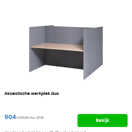
Akoestische werkplek duo
904
1.093,84
Bekijk