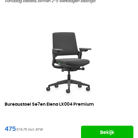
Vandaag besteld, binnen 2-5 werkdagen bezorgd
Bureaustoel
Se7en Elena LX004 Premium
475
574,75
Bekijk