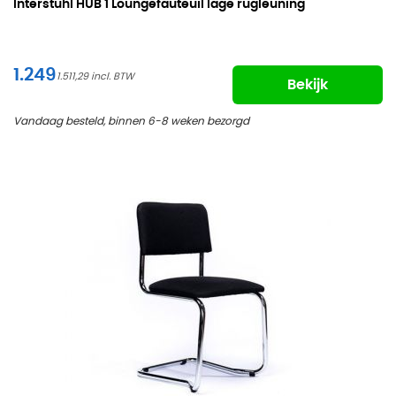
Interstuhl HUB
1 Loungefauteuil lage rugleuning
1.249
1.511,29
Bekijk
Vandaag besteld, binnen 6-8 weken bezorgd