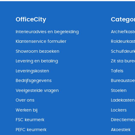
OfficeCity
Catego
Interieuradvies en begeleiding
Archiefkas
Klantenservice formulier
Roldeurkas
Showroom bezoeken
Schuifdeur
Levering en betaling
Zit sta bur
Leveringskosten
Tafels
Bedrijfsgegevens
Bureaustoe
Veelgestelde vragen
Stoelen
Over ons
Ladekasten
Werken bij
Lockers
FSC keurmerk
Directiemeu
PEFC keurmerk
Akoestiek