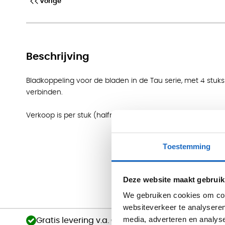
Vorige
Bladkoppeling voor Tau bla
Beschrijving
Bladkoppeling voor de bladen in de Tau serie, met 4 stuks
verbinden.
Verkoop is per stuk (halfrond), op de foto ziet u twee stu
Toestemming
Deze website maakt gebruik
We gebruiken cookies om cont
websiteverkeer te analyseren
media, adverteren en analys
Gratis levering v.a. €750