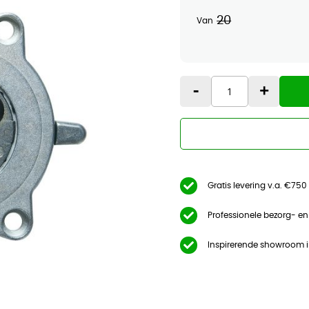
20
Van
-
+
Gratis levering v.a. €750
Professionele bezorg- e
Inspirerende showroom 