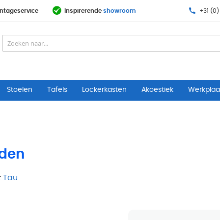
ntageservice
Inspirerende
showroom
+31 (0)
Stoelen
Tafels
Lockerkasten
Akoestiek
Werkplaat
aden
:
Tau