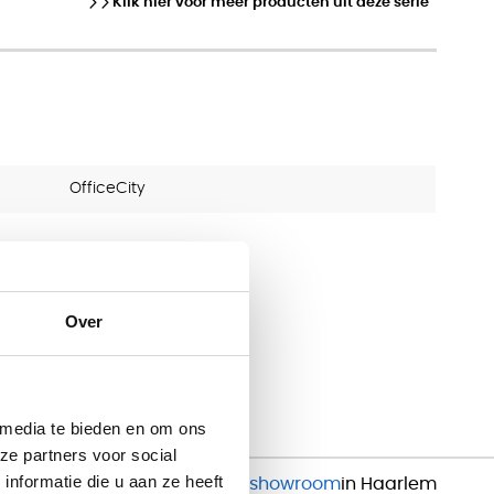
Klik hier voor meer producten uit deze serie
OfficeCity
Over
 media te bieden en om ons
ze partners voor social
nformatie die u aan ze heeft
Inspirerende
showroom
in Haarlem