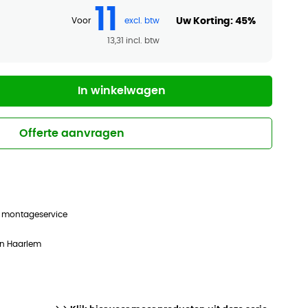
11
Uw Korting:
45%
Voor
13,31
In winkelwagen
Offerte aanvragen
n montageservice
in Haarlem