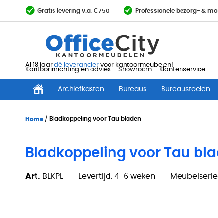
Ga
Gratis levering v.a. €750
Professionele bezorg- & mo
direct
door
naar
de
inhoud
Al 18 jaar
dé leverancier
voor kantoormeubelen!
Kantoorinrichting en advies
Showroom
Klantenservice
Archiefkasten
Bureaus
Bureaustoelen
Home
Bladkoppeling voor Tau bladen
Bladkoppeling voor Tau bl
Art.
BLKPL
Levertijd:
4-6 weken
Meubelserie