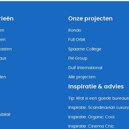
rieën
Onze projecten
ten
Rondo
ten
Full Orbit
kasten
Spaarne College
eaus
FM Group
Duif International
len
Alle projecten
Inspiratie & advies
Tip: Wat is een goede bureaus
Inspiratie: Scandinavian Luxury
bilair
Inspiratie: Organic Cool
Inspiratie: Cinema Chic