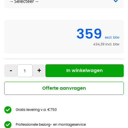
359
434,39
-
+
In winkelwagen
Offerte aanvragen
Gratis levering v.a. €750
Professionele bezorg- en montageservice