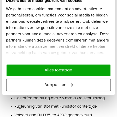
Deze website maakt gebruik van cookies
Functies
We gebruiken cookies om content en advertenties te
Autolift-systeem met synchroonmechaniek
personaliseren, om functies voor social media te bieden
Automatische gewichtsregeling van 45 - 125 kg
en om ons websiteverkeer te analyseren. Ook delen we
informatie over uw gebruik van onze site met onze
Rugleuning vast te zetten in voorste en achterste
positie
partners voor social media, adverteren en analyse. Deze
partners kunnen deze gegevens combineren met andere
Openingshoek tussen zitting en rugleuning tot 120
informatie die u aan ze heeft verstrekt of die ze hebben
graden
verzameld op basis van uw gebruik van hun services.
Traploos verstelbare zithoogte van 41,5 - 54 cm
Zitdiepteverstelling
Alles toestaan
2D T-armleggers, in hoogte en breedte verstelbaar en
voorzien van zachte opdek
Aanpassen
Eigenschappen
Gestoffeerde zitting met 55 mm dikke schuimlaag
Rugleuning van stof met kunststof achterzijde
Voldoet aan EN 1335 en ARBO goedgekeurd