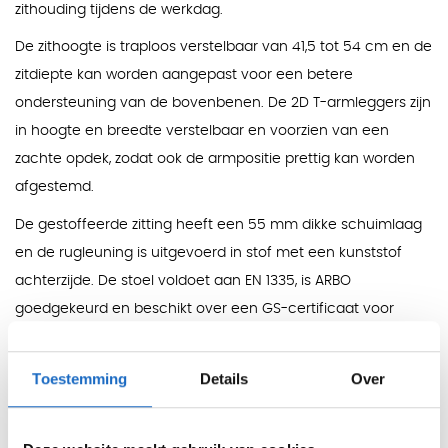
zithouding tijdens de werkdag.
De zithoogte is traploos verstelbaar van 41,5 tot 54 cm en de
zitdiepte kan worden aangepast voor een betere
ondersteuning van de bovenbenen. De 2D T-armleggers zijn
in hoogte en breedte verstelbaar en voorzien van een
zachte opdek, zodat ook de armpositie prettig kan worden
afgestemd.
De gestoffeerde zitting heeft een 55 mm dikke schuimlaag
en de rugleuning is uitgevoerd in stof met een kunststof
achterzijde. De stoel voldoet aan EN 1335, is ARBO
goedgekeurd en beschikt over een GS-certificaat voor
geteste veiligheid.
Kleuren
Toestemming
Details
Over
Zwart, blauw, geel, grijs, groen, lichtblauw, bruin, tomaatrood
en grijsbeige.