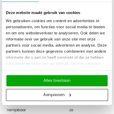
Tweede kans - Kuipstoel Situla
Deze website maakt gebruik van cookies
Verkeerd bestelde kuipen in de kleur Bordeaux en een
We gebruiken cookies om content en advertenties te
personaliseren, om functies voor social media te bieden
zitkussen in het Baksteenrood. Ongebruikt en nieuw in de
en om ons websiteverkeer te analyseren. Ook delen we
verpakking.
informatie over uw gebruik van onze site met onze
Kleur onderstel:
partners voor social media, adverteren en analyse. Deze
- Bordeaux RAL 3007
partners kunnen deze gegevens combineren met andere
informatie die u aan ze heeft verstrekt of die ze hebben
Specificaties:
verzameld op basis van uw gebruik van hun services.
- Getest tot 120kg
Alles toestaan
Specificaties
Aanpassen
Merk
MDD
Verrijdbaar
Ja