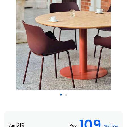
Kuipstoel Situla (nieuw in verpakking)
109
219
Van
Voor