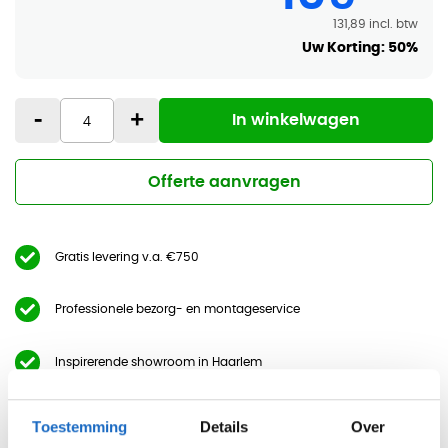
131,89
Uw Korting:
50%
-
+
In winkelwagen
Offerte aanvragen
Gratis levering v.a. €750
Professionele bezorg- en montageservice
Inspirerende showroom in Haarlem
Toestemming
Details
Over
Beschrijving