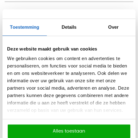
Beschrijving
Toestemming
Details
Over
Lockerkast Stripe
De lockerkast Stripe is een design locker. De locker is
Deze website maakt gebruik van cookies
voorzien van ventilatiegleuven, die er net even anders
uitzien. Deze strepen geven de locker een design uiterlijk.
We gebruiken cookies om content en advertenties te
personaliseren, om functies voor social media te bieden
Daarnaast voorkomen de ventilatiegleuven dat nare
en om ons websiteverkeer te analyseren. Ook delen we
luchtjes blijven hangen. De stalen lockerkast Stripe wordt
informatie over uw gebruik van onze site met onze
standaard in het wit geleverd. Voor het slot kunt u kiezen uit
partners voor social media, adverteren en analyse. Deze
een cilinderslot, een valgrendelslot of tegen toeslag een
partners kunnen deze gegevens combineren met andere
pincode of RFID slot. De locker is geschikt voor dagelijks
informatie die u aan ze heeft verstrekt of die ze hebben
gebruik.
verzameld op basis van uw gebruik van hun services.
Kleur romp:
Alles toestaan
- Wit (RAL 9010)