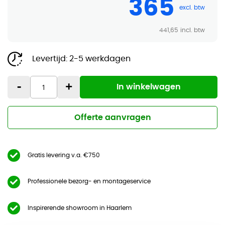
365
441,65
Levertijd:
2-5 werkdagen
-
+
In winkelwagen
Offerte aanvragen
Gratis levering v.a. €750
Professionele bezorg- en montageservice
Inspirerende showroom in Haarlem