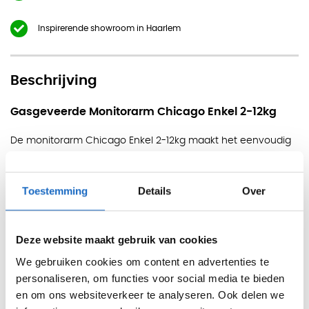
Inspirerende showroom in Haarlem
Beschrijving
Gasgeveerde Monitorarm Chicago Enkel 2-12kg
De monitorarm Chicago Enkel 2-12kg maakt het eenvoudig
om je scherm precies op de juiste hoogte en hoek te
positioneren. Dankzij de gasveer beweegt het scherm
Toestemming
Details
Over
soepel en zonder moeite. Het duurzame aluminium ontwerp
combineert stevigheid met een moderne uitstraling, perfect
voor een ergonomische werkplek.
Deze website maakt gebruik van cookies
Kleuren
We gebruiken cookies om content en advertenties te
personaliseren, om functies voor social media te bieden
Zwart, Wit, Zilver
en om ons websiteverkeer te analyseren. Ook delen we
Montage