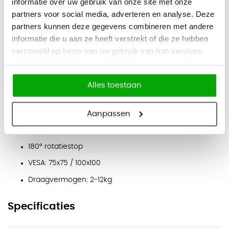
informatie over uw gebruik van onze site met onze
Voorzien van zowel een bladklem als een bladdoorvoer,
partners voor social media, adverteren en analyse. Deze
partners kunnen deze gegevens combineren met andere
zodat je de beste montageoptie voor jouw bureau kiest.
informatie die u aan ze heeft verstrekt of die ze hebben
Bladklem: vastdraaien tot stevige bevestiging
verzameld op basis van uw gebruik van hun services.
Bladdoorvoer: vereist een gat in het bureaublad
Specificaties
Alles toestaan
Materiaal: Aluminium
Aanpassen
Geschikt voor 1 scherm
Gasveer
180° rotatiestop
VESA: 75x75 / 100x100
Draagvermogen: 2-12kg
Specificaties