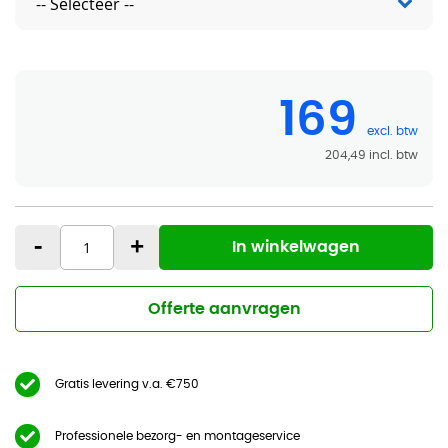
169
204,49
-
+
In winkelwagen
Offerte aanvragen
Gratis levering v.a. €750
Professionele bezorg- en montageservice