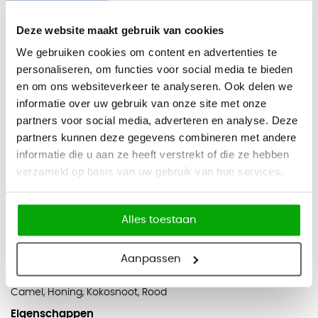
oplossing voor werkomgevingen. Het hangpaneel kan
uitstekend ingezet worden als privacypaneel terwijl het
Deze website maakt gebruik van cookies
transparante patroon wél zorgt voor een luchtig karakter.
We gebruiken cookies om content en advertenties te
Akoestisch hangpaneel Cube Lines is tevens zeer duurzaam
personaliseren, om functies voor social media te bieden
en in 18 trendy kleuren verkrijgbaar.
en om ons websiteverkeer te analyseren. Ook delen we
informatie over uw gebruik van onze site met onze
Exclusief bij Officecity verkrijgbaar!
partners voor social media, adverteren en analyse. Deze
Afmetingen
partners kunnen deze gegevens combineren met andere
Hoogte: 240 cm
informatie die u aan ze heeft verstrekt of die ze hebben
verzameld op basis van uw gebruik van hun services.
Breedte: 120 cm
Dikte: 9 mm
Alles toestaan
Kleuren
Zwart, Donkergrijs, Lichtgrijs, Marmer, Wit, Rook, Hemelsblauw,
Aanpassen
Denim, Kobalt, Donkerblauw, Groen, Donkergroen, Geel, Zand,
Camel, Honing, Kokosnoot, Rood
Eigenschappen