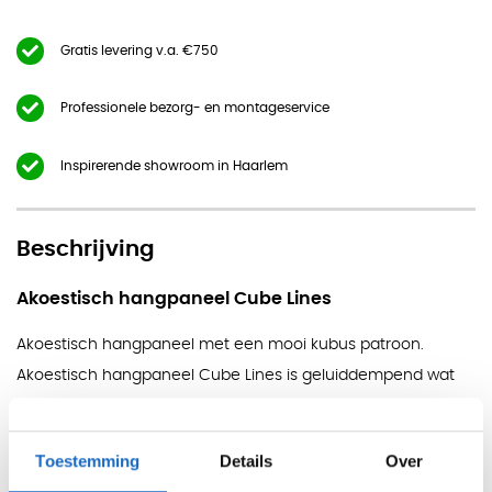
Gratis levering v.a. €750
Professionele bezorg- en montageservice
Inspirerende showroom in Haarlem
Beschrijving
Akoestisch hangpaneel Cube Lines
Akoestisch hangpaneel met een mooi kubus patroon.
Akoestisch hangpaneel Cube Lines is geluiddempend wat
een positieve invloed heeft op de akoestiek van een ruimte.
De akoestische werking gecombineerd met een design
Toestemming
Details
Over
uitstraling zorgt voor een aantrekkelijke akoestische