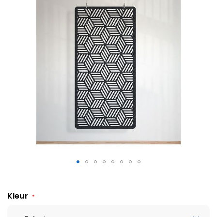
Akoestisch hangpaneel Cube Lines
Kleur