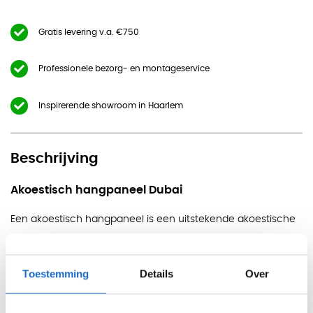
Gratis levering v.a. €750
Professionele bezorg- en montageservice
Inspirerende showroom in Haarlem
Beschrijving
Akoestisch hangpaneel Dubai
Een akoestisch hangpaneel is een uitstekende akoestische
oplossing met een geluiddempend effect. Daarnaast kan
het de privacy verhogen op de werkvloer en zorgt het
Toestemming
Details
Over
opvallende patroon voor een design uitstraling. Akoestisch
hangpaneel Dubai is daarnaast zeer duurzaam en