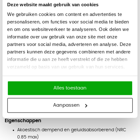
onderhoudsvriendelijk. Ideaal om de akoestiek en privacy
Deze website maakt gebruik van cookies
van elke ruimte op een moderne wijze te verbeteren. Nu
We gebruiken cookies om content en advertenties te
verkrijgbaar in 18 hippe kleuren.
personaliseren, om functies voor social media te bieden
en om ons websiteverkeer te analyseren. Ook delen we
Exclusief bij Officecity verkrijgbaar!
informatie over uw gebruik van onze site met onze
Afmetingen
partners voor social media, adverteren en analyse. Deze
Hoogte: 240 cm
partners kunnen deze gegevens combineren met andere
informatie die u aan ze heeft verstrekt of die ze hebben
Breedte: 120 cm
verzameld op basis van uw gebruik van hun services.
Dikte: 9 mm
Kleuren
Alles toestaan
Zwart, Donkergrijs, Lichtgrijs, Marmer, Wit, Rook, Hemelsblauw,
Denim, Kobalt, Donkerblauw, Groen, Donkergroen, Geel, Zand,
Aanpassen
Camel, Honing, Kokosnoot, Rood
Eigenschappen
Akoestisch dempend en geluidsabsorberend (NRC
0.85 max)