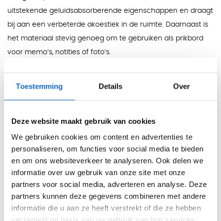
uitstekende geluidsabsorberende eigenschappen en draagt
bij aan een verbeterde akoestiek in de ruimte. Daarnaast is
het materiaal stevig genoeg om te gebruiken als prikbord
voor memo’s, notities of foto’s.
De Officecity akoestische cabin onderscheidt zich van de
mini- en extended schermen door de grotere afmeting. Het
Toestemming
Details
Over
scherm omringt het bureau grotendeels, waardoor
maximale bescherming en een optimaal akoestisch effect
Deze website maakt gebruik van cookies
worden bereikt. Dankzij de hoogte van 50 cm blijft het open
We gebruiken cookies om content en advertenties te
karakter van de kantoorruimte behouden, terwijl
personaliseren, om functies voor social media te bieden
werkplekken toch duidelijk van elkaar worden gescheiden.
en om ons websiteverkeer te analyseren. Ook delen we
informatie over uw gebruik van onze site met onze
Het slimme ontwerp maakt het mogelijk om kabels van
partners voor social media, adverteren en analyse. Deze
bijvoorbeeld een beeldscherm, toetsenbord en muis netjes
partners kunnen deze gegevens combineren met andere
weg te werken. Hierdoor blijft de werkplek overzichtelijk en
informatie die u aan ze heeft verstrekt of die ze hebben
georganiseerd. De cabin is ideaal voor gebruik in open
verzameld op basis van uw gebruik van hun services.