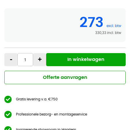
273
330,33
-
+
In winkelwagen
Offerte aanvragen
Gratis levering v.a. €750
Professionele bezorg- en montageservice
Inspirerende showroom in Haarlem