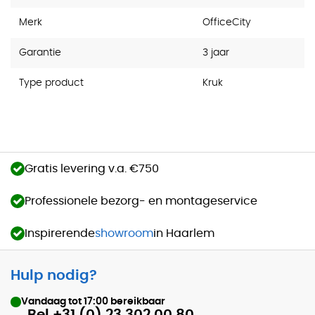
Merk
OfficeCity
Garantie
3 jaar
Type product
Kruk
Gratis levering v.a. €750
Professionele bezorg- en montageservice
Inspirerende
showroom
in Haarlem
Hulp nodig?
Vandaag tot
17:00
bereikbaar
Bel +31 (0) 23 302 00 80