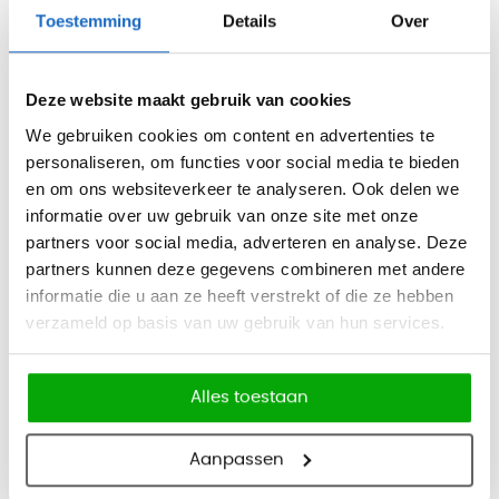
stabiele neiging mogelijk, waardoor de kruk actief zitten
Toestemming
Details
Over
ondersteunt zonder veel ruimte in te nemen.
De Artur is leverbaar in 5 kleuruitvoeringen en heeft een
Deze website maakt gebruik van cookies
kunststof voet. De kleuren zijn uit voorraad leverbaar,
We gebruiken cookies om content en advertenties te
waardoor deze zit-sta kruk een toegankelijke keuze is voor
personaliseren, om functies voor social media te bieden
kantoorruimtes waar snel extra zit-sta ondersteuning nodig
en om ons websiteverkeer te analyseren. Ook delen we
is.
informatie over uw gebruik van onze site met onze
Kleuren
partners voor social media, adverteren en analyse. Deze
partners kunnen deze gegevens combineren met andere
Zwart, Wit-Zwart, Wit-Blauw, Wit-Groen en Wit-Oranje.
informatie die u aan ze heeft verstrekt of die ze hebben
Afmetingen
verzameld op basis van uw gebruik van hun services.
Diameter zitting: 36 cm
Zithoogte: 54 - 79,5 cm
Alles toestaan
Diameter basis: 38,5 cm
Aanpassen
Functies
In hoogte verstelbaar met gasveer