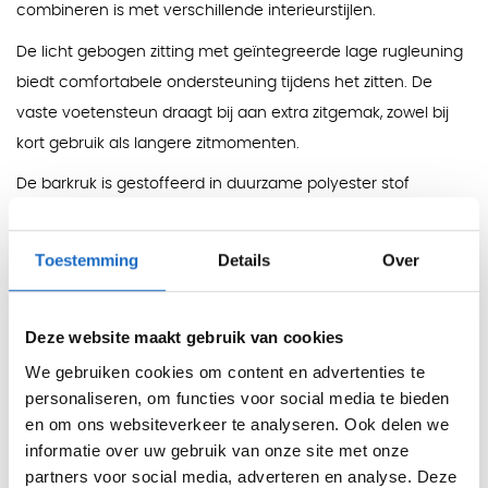
combineren is met verschillende interieurstijlen.
De licht gebogen zitting met geïntegreerde lage rugleuning
biedt comfortabele ondersteuning tijdens het zitten. De
vaste voetensteun draagt bij aan extra zitgemak, zowel bij
kort gebruik als langere zitmomenten.
De barkruk is gestoffeerd in duurzame polyester stof
(Medley) met een Martindale score van 75.000, wat zorgt
voor een slijtvaste bekleding die geschikt is voor dagelijks
Toestemming
Details
Over
gebruik. In combinatie met de verschillende
onderstelkleuren is de Bent eenvoudig af te stemmen op de
Deze website maakt gebruik van cookies
gewenste uitstraling van de ruimte.
We gebruiken cookies om content en advertenties te
De barkruk is leverbaar in twee zithoogtes: 65 cm voor
personaliseren, om functies voor social media te bieden
kantinetafels en 78 cm voor hoge barren, waardoor de kruk
en om ons websiteverkeer te analyseren. Ook delen we
geschikt is voor diverse toepassingen.
informatie over uw gebruik van onze site met onze
Kleuren
partners voor social media, adverteren en analyse. Deze