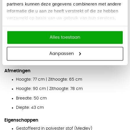
partners kunnen deze gegevens combineren met andere
Stoffering (Medley):
Zwart (M-60999), roze (M-63064), rood
informatie die u aan ze heeft verstrekt of die ze hebben
(M-64019), grijs (M-66008), lichtblauw (M-67006), olijfgroen
verzameld op basis van uw gebruik van hun services.
(M-68005), donkerblauw (M-666010), mosterdgeel (M-
62054) en roestrood (M-63017)
Alles toestaan
Onderstel:
Bordeauxrood (RAL 3007), olijfgroen (RAL 6013),
zwart (RAL 9005), antraciet (RAL 7043), donkergroen (M012),
Aanpassen
parelwit (RAL 9010), geel (RAL 807060) en baksteenrood (RAL
404040)
Afmetingen
Hoogte: 77 cm | Zithoogte: 65 cm
Hoogte: 90 cm | Zithoogte: 78 cm
Breedte: 50 cm
Diepte: 43 cm
Eigenschappen
Gestoffeerd in polyester stof (Medley)