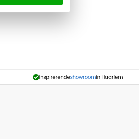
Inspirerende
showroom
in Haarlem