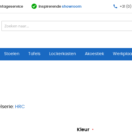
ntageservice
Inspirerende
showroom
+31 (0)
Stoelen
Tafels
Lockerkasten
Akoestiek
Werkplaat
serie:
HRC
Kleur