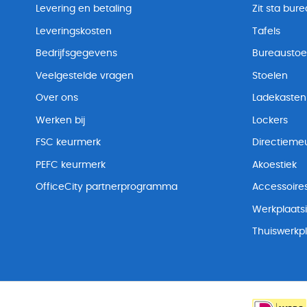
Levering en betaling
Zit sta bur
Leveringskosten
Tafels
Bedrijfsgegevens
Bureaustoe
Veelgestelde vragen
Stoelen
Over ons
Ladekasten
Werken bij
Lockers
FSC keurmerk
Directiemeu
PEFC keurmerk
Akoestiek
OfficeCity partnerprogramma
Accessoire
Werkplaatsi
Thuiswerkp