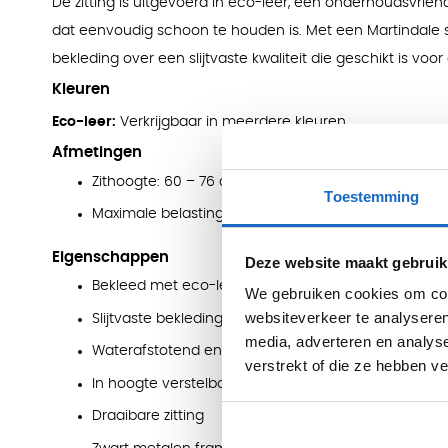
De zitting is uitgevoerd in eco-leer, een onderhoudsvrien
dat eenvoudig schoon te houden is. Met een Martindale 
bekleding over een slijtvaste kwaliteit die geschikt is voor 
Kleuren
Eco-leer:
Verkrijgbaar in meerdere kleuren
Afmetingen
Zithoogte: 60 – 76 cm
Toestemming
Maximale belasting: 120 kg
Eigenschappen
Deze website maakt gebruik
Bekleed met eco-leer (30% polyester, 70% leer)
We gebruiken cookies om cont
websiteverkeer te analyseren
Slijtvaste bekleding (45.000 Martindale)
media, adverteren en analys
Waterafstotend en eenvoudig te reinigen
verstrekt of die ze hebben v
In hoogte verstelbaar (60 – 76 cm)
Draaibare zitting