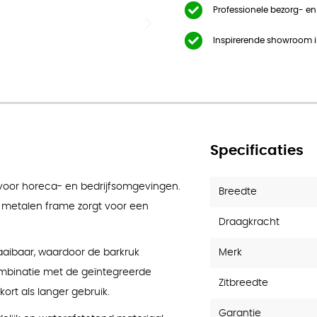
Professionele bezorg- e
Inspirerende showroom 
Specificaties
 voor horeca- en bedrijfsomgevingen.
Breedte
t metalen frame zorgt voor een
Draagkracht
Merk
raaibaar, waardoor de barkruk
combinatie met de geïntegreerde
Zitbreedte
kort als langer gebruik.
Garantie