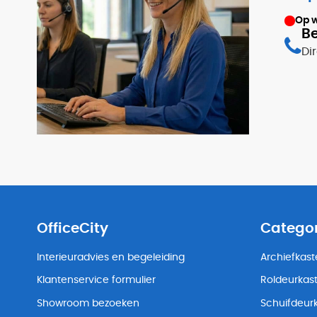
Op 
Be
Di
OfficeCity
Catego
Interieuradvies en begeleiding
Archiefkas
Klantenservice formulier
Roldeurkas
Showroom bezoeken
Schuifdeur