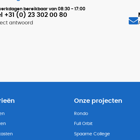
werkdagen bereikbaar van
08:30 - 17:00
l +31 (0) 23 302 00 80
rect antwoord
rieën
Onze projecten
ten
Rondo
ten
Full Orbit
kasten
Spaarne College