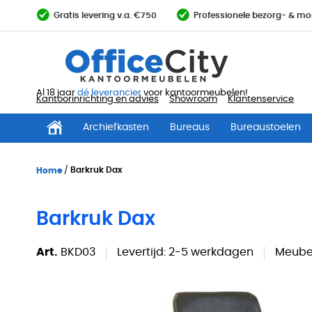
Ga
Gratis levering v.a. €750
Professionele bezorg- & mo
direct
door
naar
de
inhoud
Al 18 jaar
dé leverancier
voor kantoormeubelen!
Kantoorinrichting en advies
Showroom
Klantenservice
Archiefkasten
Bureaus
Bureaustoelen
Home
Barkruk Dax
Barkruk Dax
Art.
BKD03
Levertijd:
2-5 werkdagen
Meubel