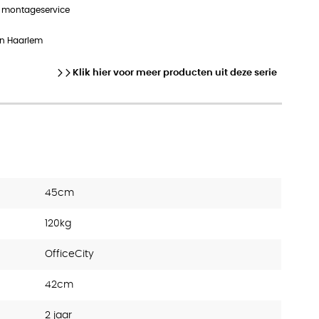
n montageservice
in Haarlem
Klik hier voor meer producten uit deze serie
45cm
120kg
OfficeCity
42cm
2 jaar