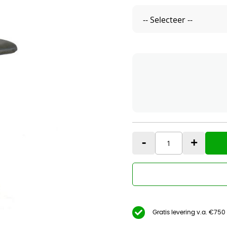
-
+
Gratis levering v.a. €750