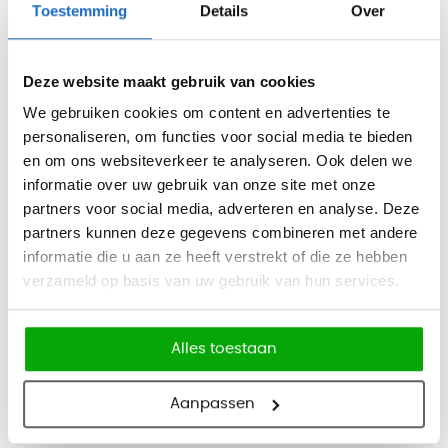
De
esPattio Abril barkruk
heeft een slank, organisch
Toestemming
Details
Over
ontwerp met een warme mediterrane uitstraling. De
afgeronde vormen en het ruime kleurenpalet met onder
Deze website maakt gebruik van cookies
andere terracotta, wijnrood, olijfgroen en lichtblauw geven
We gebruiken cookies om content en advertenties te
de barkruk een ontspannen en eigentijdse uitstraling.
personaliseren, om functies voor social media te bieden
De Abril is verkrijgbaar in twee zithoogtes: 65 cm en 75 cm.
en om ons websiteverkeer te analyseren. Ook delen we
informatie over uw gebruik van onze site met onze
Daarmee sluit de barkruk goed aan bij hogere kantinetafels
partners voor social media, adverteren en analyse. Deze
van circa 80 tot 90 cm en bij bars van circa 110 tot 120 cm.
partners kunnen deze gegevens combineren met andere
Viltjes voor de poten zijn optioneel toe te voegen, zodat het
informatie die u aan ze heeft verstrekt of die ze hebben
onderstel beter aansluit op de vloer en de gebruikssituatie.
verzameld op basis van uw gebruik van hun services.
Kleuren
Kuip en onderstel:
wit, zwart, donkergrijs, lichtgrijs, wijnrood,
Alles toestaan
terracotta, oranje, geel, beige, olijfgroen, lichtgroen,
lichtblauw en blauw.
Aanpassen
Afmetingen