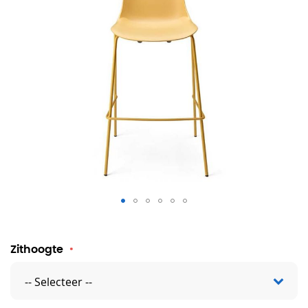
Barkruk esPattio Abril
Zithoogte