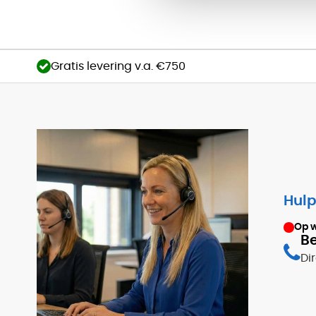
Gratis levering v.a. €750
Hulp
Op 
Be
Di