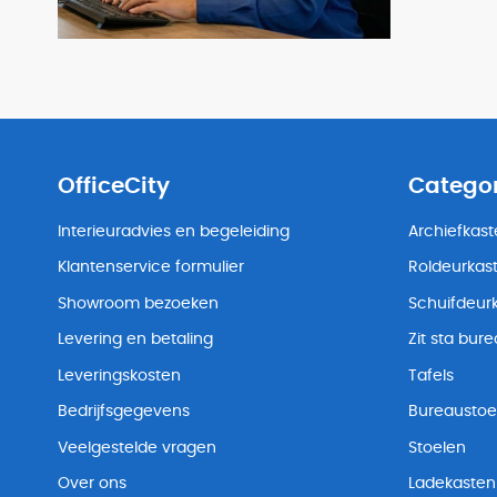
OfficeCity
Catego
Interieuradvies en begeleiding
Archiefkas
Klantenservice formulier
Roldeurkas
Showroom bezoeken
Schuifdeur
Levering en betaling
Zit sta bur
Leveringskosten
Tafels
Bedrijfsgegevens
Bureaustoe
Veelgestelde vragen
Stoelen
Over ons
Ladekasten