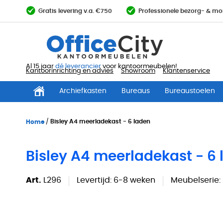
Ga
Gratis levering v.a. €750
Professionele bezorg- & mo
direct
door
naar
de
inhoud
Al 15 jaar
dé leverancier
voor kantoormeubelen!
Kantoorinrichting en advies
Showroom
Klantenservice
Archiefkasten
Bureaus
Bureaustoelen
Home
Bisley A4 meerladekast - 6 laden
Bisley A4 meerladekast - 6
Art.
L296
Levertijd:
6-8 weken
Meubelserie: