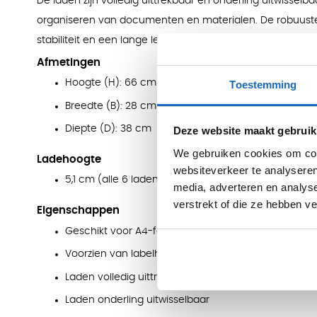
De laden zijn volledig uittrekbaar en onderling uitwisselbaar,
organiseren van documenten en materialen. De robuuste 
stabiliteit en een lange levensduur, zelfs bij dagelijks inten
Afmetingen
Hoogte (H): 66 cm
Toestemming
Breedte (B): 28 cm
Diepte (D): 38 cm
Deze website maakt gebruik
We gebruiken cookies om cont
Ladehoogte
websiteverkeer te analyseren
5,1 cm (alle 6 laden)
media, adverteren en analys
verstrekt of die ze hebben v
Eigenschappen
Geschikt voor A4-formaat documenten
Voorzien van labelhouders op de laden
Laden volledig uittrekbaar
Laden onderling uitwisselbaar