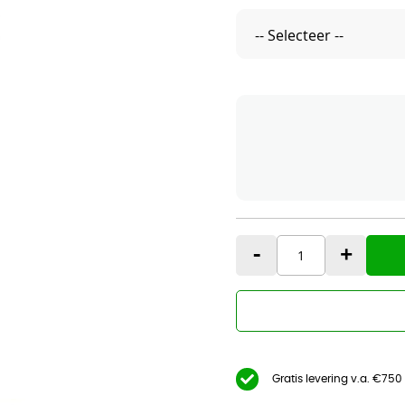
-
+
Gratis levering v.a. €750