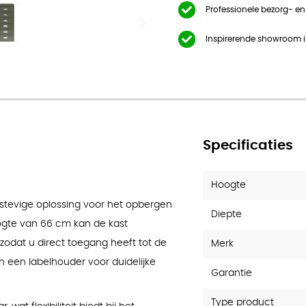
den
Professionele bezorg- e
Inspirerende showroom 
Specificaties
Hoogte
 stevige oplossing voor het opbergen
Diepte
ogte van 66 cm kan de kast
odat u direct toegang heeft tot de
Merk
an een labelhouder voor duidelijke
Garantie
Type product