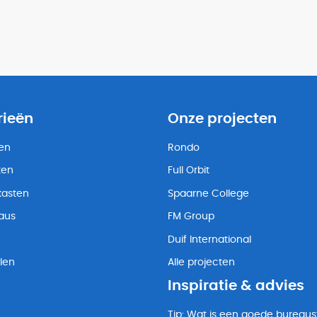
rieën
Onze projecten
ten
Rondo
ten
Full Orbit
kasten
Spaarne College
eaus
FM Group
Duif International
len
Alle projecten
Inspiratie & advies
Tip: Wat is een goede bureaus