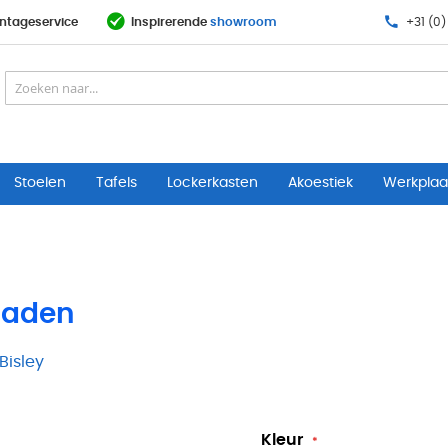
ntageservice
Inspirerende
showroom
+31 (0)
Stoelen
Tafels
Lockerkasten
Akoestiek
Werkplaat
 laden
Bisley
Kleur