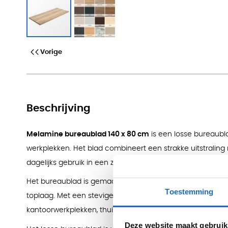
Bureaublad Los - 140 x 80 c
Vorige
Beschrijving
Melamine bureaublad 140 x 80 cm
is een losse bureaubl
werkplekken. Het blad combineert een strakke uitstraling 
dagelijks gebruik in een zakelijke omgeving.
Het bureaublad is gemaakt van spaanplaat en afgewerkt
Toestemming
toplaag. Met een stevige dikte van 2,5 cm vormt dit blad
kantoorwerkplekken, thuiswerkplekken of bestaande bure
Deze website maakt gebruik