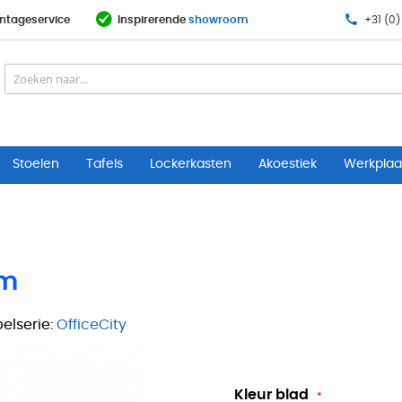
ntageservice
Inspirerende
showroom
+31 (0)
Stoelen
Tafels
Lockerkasten
Akoestiek
Werkplaat
cm
elserie:
OfficeCity
Kleur blad