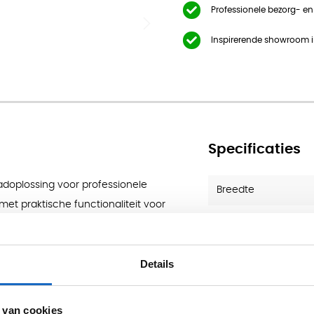
m
Professionele bezorg- e
Inspirerende showroom 
Specificaties
adoplossing voor professionele
Breedte
met praktische functionaliteit voor
Diepte
Merk
 met een slijtvaste melamine
Details
 een betrouwbare basis voor
Dikte Blad (mm)
auonderstellen.
 van cookies
Gewicht (kg)