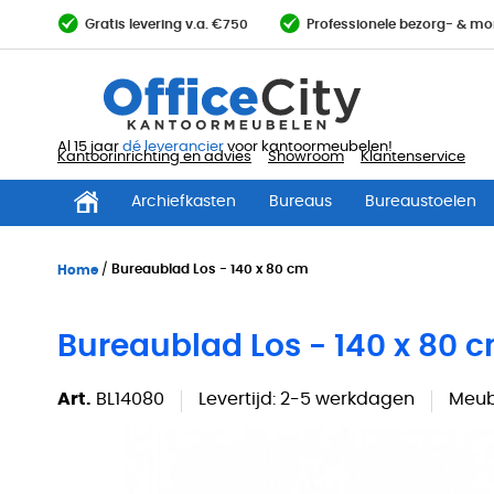
Ga
Gratis levering v.a. €750
Professionele bezorg- & mo
direct
door
naar
de
inhoud
Al 15 jaar
dé leverancier
voor kantoormeubelen!
Kantoorinrichting en advies
Showroom
Klantenservice
Archiefkasten
Bureaus
Bureaustoelen
Home
Bureaublad Los - 140 x 80 cm
Bureaublad Los - 140 x 80 
Art.
BL14080
Levertijd:
2-5 werkdagen
Meub