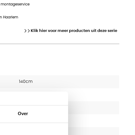
n montageservice
in Haarlem
Klik hier voor meer producten uit deze serie
140cm
80cm
OfficeCity
Over
25
17.6