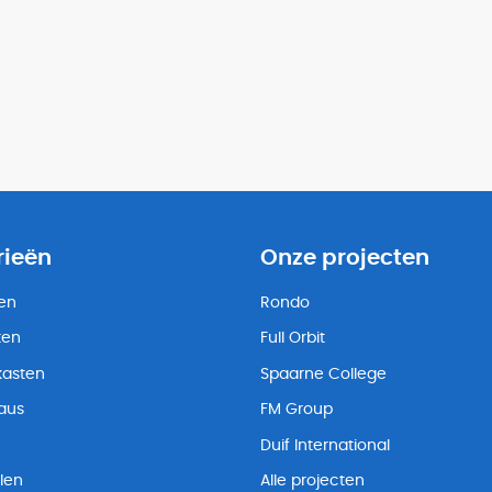
rieën
Onze projecten
ten
Rondo
ten
Full Orbit
kasten
Spaarne College
eaus
FM Group
Duif International
len
Alle projecten