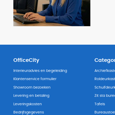
OfficeCity
Catego
Interieuradvies en begeleiding
Archiefkas
Klantenservice formulier
Roldeurkas
Showroom bezoeken
Schuifdeur
Levering en betaling
Zit sta bur
Leveringskosten
Tafels
Bedrijfsgegevens
Bureaustoe