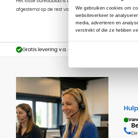
Het losse bureaublad is verkrijgbaar in diverse kleuren,
We gebruiken cookies om cont
afgestemd op de rest van de kantoorinrichting.
websiteverkeer te analyseren
media, adverteren en analys
verstrekt of die ze hebben v
Gratis levering v.a. €750
Hulp
Van
Be
Di