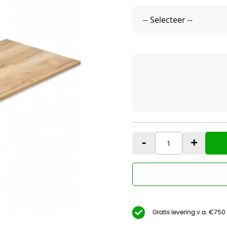
-
+
Gratis levering v.a. €750