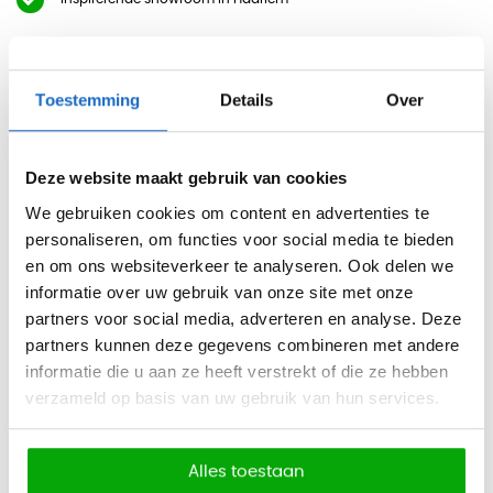
Beschrijving
Toestemming
Details
Over
Professioneel bureauwerk vraagt om een hoogwaardige
oplossing. Ons melamine bureaublad combineert stijl met
Deze website maakt gebruik van cookies
functionaliteit voor uw zakelijke omgeving.
We gebruiken cookies om content en advertenties te
personaliseren, om functies voor social media te bieden
Gemaakt van duurzame spaanplaat met slijtvaste
en om ons websiteverkeer te analyseren. Ook delen we
melamine toplaag, biedt dit losse bureaublad de perfecte
informatie over uw gebruik van onze site met onze
basis voor elke werkplek. Met een stevige dikte van 2,5 cm is
partners voor social media, adverteren en analyse. Deze
het ideaal voor dagelijks intensief gebruik in
partners kunnen deze gegevens combineren met andere
kantooromgevingen.
informatie die u aan ze heeft verstrekt of die ze hebben
verzameld op basis van uw gebruik van hun services.
Verkrijgbaar in diverse afmetingen en kleuren, passend bij
elk interieur.
Alles toestaan
Specificaties