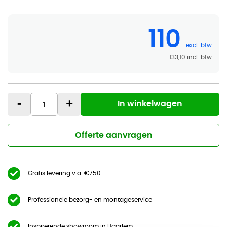
110
133,10
-
+
In winkelwagen
Offerte aanvragen
Gratis levering v.a. €750
Professionele bezorg- en montageservice
Inspirerende showroom in Haarlem