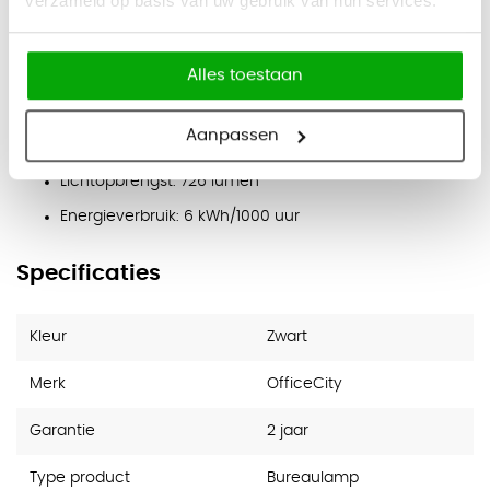
verzameld op basis van uw gebruik van hun services.
Zwart
Alles toestaan
Specificaties
Warm wit licht: 3000 Kelvin
Aanpassen
Afmeting: 32 cm
Lichtopbrengst: 726 lumen
Energieverbruik: 6 kWh/1000 uur
Specificaties
Kleur
Zwart
Merk
OfficeCity
Garantie
2 jaar
Type product
Bureaulamp