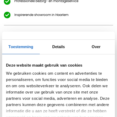
Professionele bezorg- en montageservice
Inspirerende showroom in Haarlem
Beschrijving
Toestemming
Details
Over
Bureaulamp dimbaar Mico
Bureaulamp Mico is een dimbare LED-lamp met een
Deze website maakt gebruik van cookies
flexibele hals, zodat u hem eenvoudig in de gewenste positie
kunt zetten. De lamp is verkrijgbaar in twee uitvoeringen:
We gebruiken cookies om content en advertenties te
personaliseren, om functies voor social media te bieden
een staand model met voet en een model met een
en om ons websiteverkeer te analyseren. Ook delen we
tafelklem. De aan-uitknop is een touch-button en bevindt
informatie over uw gebruik van onze site met onze
zich zowel op de voet als bij de lichtbron. Dankzij de
partners voor social media, adverteren en analyse. Deze
moderne LED-techniek is deze bureaulamp zeer
partners kunnen deze gegevens combineren met andere
energiezuinig.
informatie die u aan ze heeft verstrekt of die ze hebben
Kleur