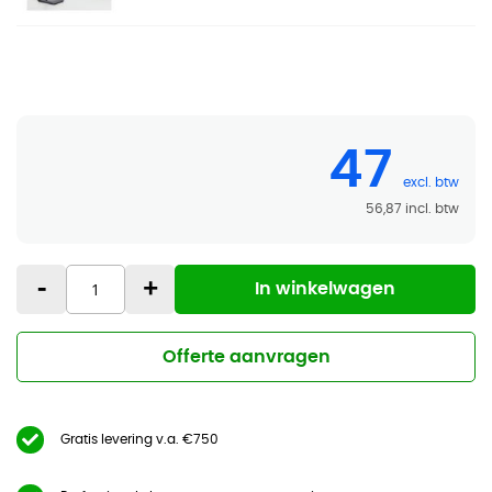
47
56,87
-
+
In winkelwagen
Offerte aanvragen
Gratis levering v.a. €750