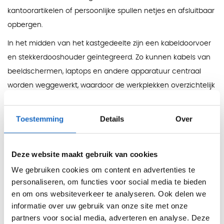
kantoorartikelen of persoonlijke spullen netjes en afsluitbaar
opbergen.
In het midden van het kastgedeelte zijn een kabeldoorvoer
en stekkerdooshouder geïntegreerd. Zo kunnen kabels van
beeldschermen, laptops en andere apparatuur centraal
worden weggewerkt, waardoor de werkplekken overzichtelijk
blijven.
Toestemming
Details
Over
De werkhoogte is instelbaar van 74 tot 85 cm. Daarmee kan
de opstelling beter worden afgestemd op de gebruiker dan
een bureau met vaste hoogte, zonder dat de rustige
Deze website maakt gebruik van cookies
uitstraling van de werkplek verloren gaat.
We gebruiken cookies om content en advertenties te
Kleuren
personaliseren, om functies voor social media te bieden
Blad en schuifdeuren:
elm, licht noten, grijs, licht eiken,
en om ons websiteverkeer te analyseren. Ook delen we
informatie over uw gebruik van onze site met onze
beuken en wit.
partners voor social media, adverteren en analyse. Deze