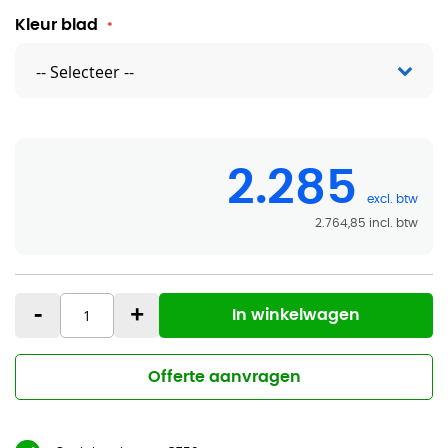
Kleur blad
2.285
2.764,85
-
+
In winkelwagen
Offerte aanvragen