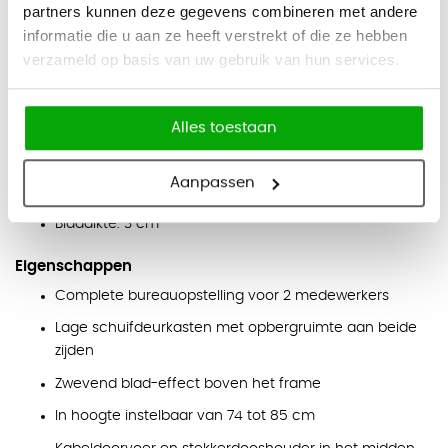
Onderstel en ombouw kast:
wit.
partners kunnen deze gegevens combineren met andere
Afmetingen
informatie die u aan ze heeft verstrekt of die ze hebben
verzameld op basis van uw gebruik van hun services.
Bureau: 160 x 80 cm of 180 x 80 cm
Kastgedeelte per persoon: 181,5 x 66 cm
Hoogte kastgedeelte: 53 cm
Alles toestaan
Totale breedte kastgedeelte: 363 cm
Aanpassen
Hoogte instelbaar: 74 - 85 cm
Bladdikte: 3 cm
Eigenschappen
Complete bureauopstelling voor 2 medewerkers
Lage schuifdeurkasten met opbergruimte aan beide
zijden
Zwevend blad-effect boven het frame
In hoogte instelbaar van 74 tot 85 cm