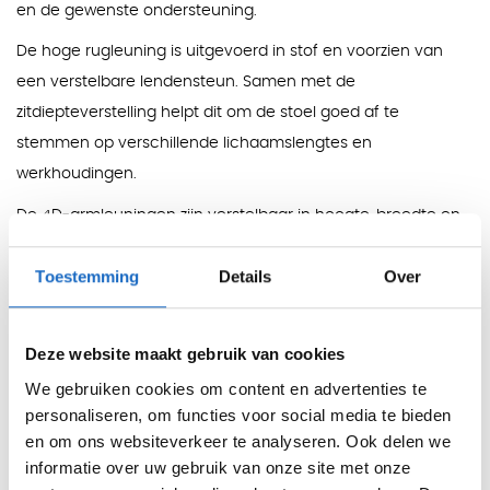
en de gewenste ondersteuning.
De hoge rugleuning is uitgevoerd in stof en voorzien van
een verstelbare lendensteun. Samen met de
zitdiepteverstelling helpt dit om de stoel goed af te
stemmen op verschillende lichaamslengtes en
werkhoudingen.
De 4D-armleuningen zijn verstelbaar in hoogte, breedte en
diepte en kunnen daarnaast worden gedraaid. Hierdoor
Toestemming
Details
Over
sluiten de armsteunen beter aan op de houding van de
gebruiker tijdens lange werkdagen achter het bureau.
Functies
Deze website maakt gebruik van cookies
Mechanisme:
synchroontechniek
We gebruiken cookies om content en advertenties te
Gewichtsregeling:
in meerdere stappen instelbaar
personaliseren, om functies voor social media te bieden
en om ons websiteverkeer te analyseren. Ook delen we
Zitdiepte:
verstelbaar
informatie over uw gebruik van onze site met onze
Lendensteun:
verstelbaar