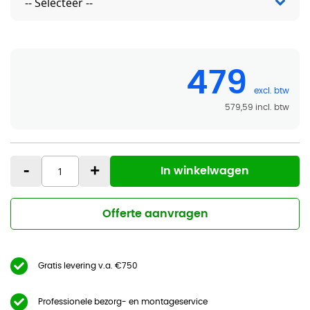
479
579,59
-
+
In winkelwagen
Offerte aanvragen
Gratis levering v.a. €750
Professionele bezorg- en montageservice