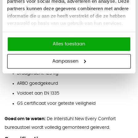
partners voor social media, adverteren en analyse. Deze
Armleuningen:
4D verstelbaar in hoogte, breedte en
partners kunnen deze gegevens combineren met andere
diepte en draaibaar
informatie die u aan ze heeft verstrekt of die ze hebben
verzameld op basis van uw gebruik van hun services.
Eigenschappen
Extra dikke zitting voor langdurig zitcomfort
Alles toestaan
Hoge gestoffeerde rugleuning
Geschikt voor meer dan 8 uur gebruik per persoon per
Aanpassen
dag
Draagkracht: 125 kg
ARBO goedgekeurd
Voldoet aan EN 1335
GS certificaat voor geteste veiligheid
Goed om te weten:
De Interstuhl New Every Comfort
bureaustoel wordt volledig gemonteerd geleverd.