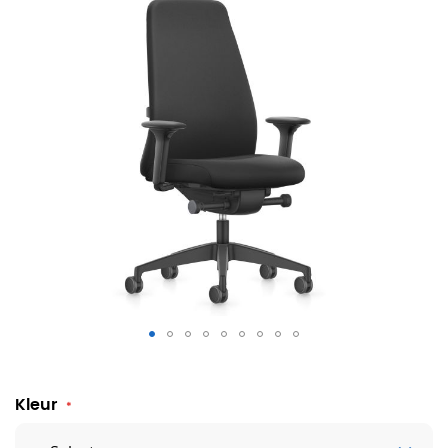
Bureaustoel Interstuhl Everyis1 EV117
Kleur