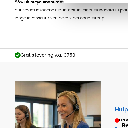
98% uit recyclebare materialen
. Dit maakt hem tot een 
duurzaam inkoopbeleid. Interstuhl biedt standaard 10 jaar
lange levensduur van deze stoel onderstreept.
Gratis levering v.a. €750
Hulp
Op 
Be