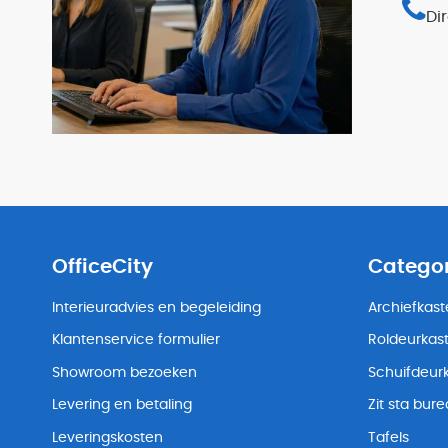
Di
OfficeCity
Catego
Interieuradvies en begeleiding
Archiefkas
Klantenservice formulier
Roldeurkas
Showroom bezoeken
Schuifdeur
Levering en betaling
Zit sta bur
Leveringskosten
Tafels