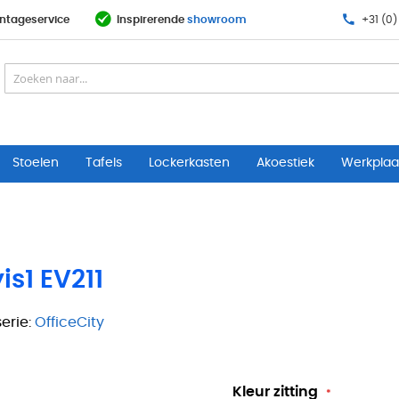
ntageservice
Inspirerende
showroom
+31 (0)
Stoelen
Tafels
Lockerkasten
Akoestiek
Werkplaat
is1 EV211
erie:
OfficeCity
Kleur zitting