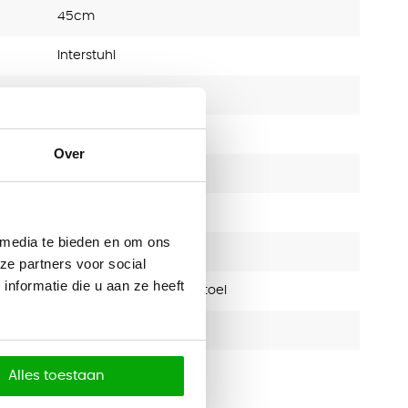
45cm
Interstuhl
10 jaar
NEN 1335
Over
Netbespanning
4D armsteunen
 media te bieden en om ons
Ja
ze partners voor social
nformatie die u aan ze heeft
Ergonomische bureaustoel
15.7
Alles toestaan