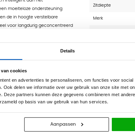
h intelligent aan het
Zitdiepte
 een moeiteloze ondersteuning
r, en de in hoogte verstelbare
Merk
eel voor langdurig geconcentreerd
Garantie
s
Normering
Details
ierdimensionale armleuningen (4D)
Soort rugleuning
eid, waardoor een optimale
 van cookies
Armsteunen
 comfortabele zitkussens zijn
ent en advertenties te personaliseren, om functies voor social
steuning. U heeft keuze uit
Lendensteun
. Ook delen we informatie over uw gebruik van onze site met on
 volledig gestoffeerde rug – elk met
e. Deze partners kunnen deze gegevens combineren met andere i
Type bureaustoel
erzameld op basis van uw gebruik van hun services.
Gewicht (kg)
its- en veiligheidseisen, waaronder
EN
Aanpassen
ceerd in Duitsland en bestaat voor