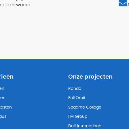
rect antwoord
rieën
Onze projecten
ten
Rondo
ten
Full Orbit
kasten
Spaarne College
eaus
FM Group
Duif International