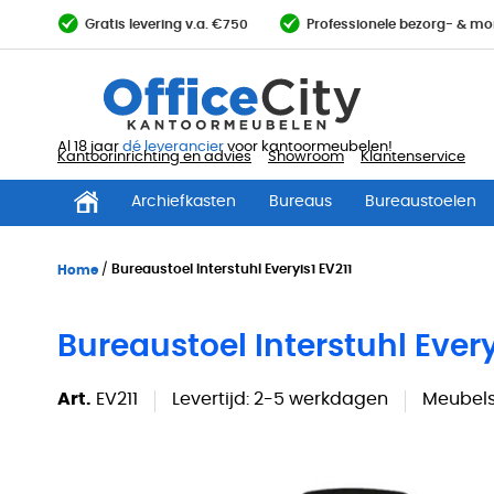
Ga
Gratis levering v.a. €750
Professionele bezorg- & mo
direct
door
naar
de
inhoud
Al 18 jaar
dé leverancier
voor kantoormeubelen!
Kantoorinrichting en advies
Showroom
Klantenservice
Archiefkasten
Bureaus
Bureaustoelen
Home
Bureaustoel Interstuhl Everyis1 EV211
Bureaustoel Interstuhl Every
Art.
EV211
Levertijd:
2-5 werkdagen
Meubels