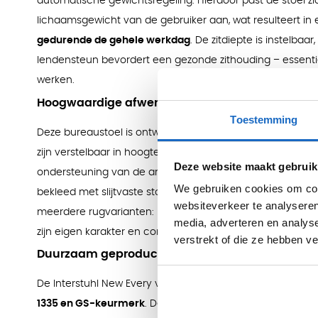
automatische gewichtsregeling. Hierdoor past de stoel zic
lichaamsgewicht van de gebruiker aan, wat resulteert in
gedurende de gehele werkdag
. De zitdiepte is instelbaa
lendensteun bevordert een gezonde zithouding – essenti
werken.
Hoogwaardige afwerking en intelligente functie
Toestemming
Deze bureaustoel is ontworpen met oog voor detail. De
v
zijn verstelbaar in hoogte, breedte, diepte en draaibaarh
Deze website maakt gebruik
ondersteuning van de armen en schouders mogelijk is. De
We gebruiken cookies om cont
bekleed met slijtvaste stoffen en bieden langdurige onder
websiteverkeer te analyseren
meerdere rugvarianten: netbespanning, ‘chillback’ of een
media, adverteren en analys
zijn eigen karakter en comfortniveau.
verstrekt of die ze hebben v
Duurzaam geproduceerd en gecertificeerd
De Interstuhl New Every voldoet aan de strengste kwalite
1335 en GS-keurmerk
. De stoel wordt duurzaam geprodu