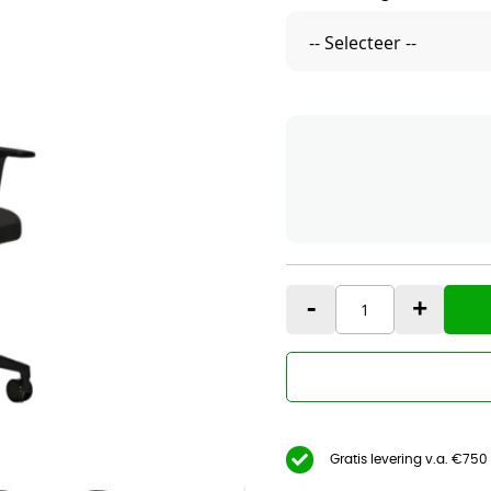
-
+
Gratis levering v.a. €750