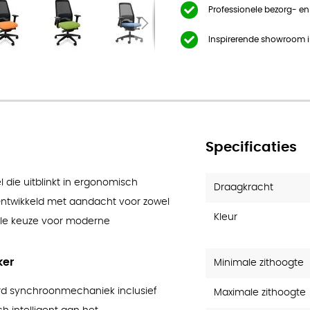
EV211
Professionele bezorg- e
Inspirerende showroom 
Specificaties
 die uitblinkt in ergonomisch
Draagkracht
 Ontwikkeld met aandacht voor zowel
Kleur
eale keuze voor moderne
ker
Minimale zithoogte
rd synchroonmechaniek inclusief
Maximale zithoogte