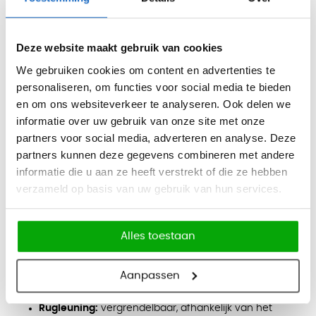
verschillende werkplekken.
Kleuren
Deze website maakt gebruik van cookies
Netbespanning:
lichtgrijs, antraciet en zwart.
We gebruiken cookies om content en advertenties te
Zitting:
beige, zwart, geel, roest, roze, rood, grijs, blauw, groen,
personaliseren, om functies voor social media te bieden
lichtblauw en paars.
en om ons websiteverkeer te analyseren. Ook delen we
Afmetingen
informatie over uw gebruik van onze site met onze
partners voor social media, adverteren en analyse. Deze
Zithoogte: 44,5 - 54,5 cm
partners kunnen deze gegevens combineren met andere
Functies
informatie die u aan ze heeft verstrekt of die ze hebben
verzameld op basis van uw gebruik van hun services.
Mechanisme:
keuze uit Auto-Synchro of Auto-
Synchro Pro
Gewichtsregeling:
geschikt voor gebruikers van circa
Alles toestaan
45 tot 120 kg
Zitdiepte:
verstelbaar tot 100 mm, met 11
Aanpassen
vergrendelposities
Rugleuning:
vergrendelbaar, afhankelijk van het