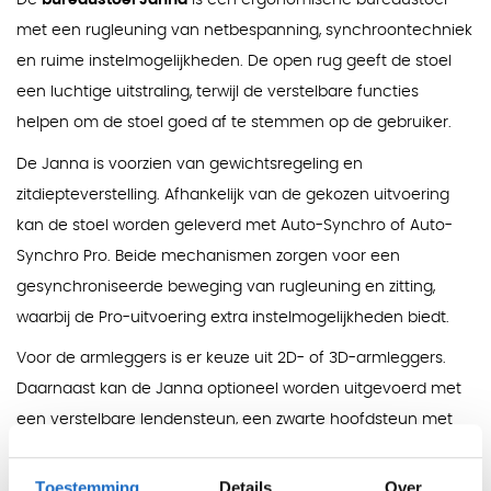
De
bureaustoel Janna
is een ergonomische bureaustoel
met een rugleuning van netbespanning, synchroontechniek
en ruime instelmogelijkheden. De open rug geeft de stoel
een luchtige uitstraling, terwijl de verstelbare functies
helpen om de stoel goed af te stemmen op de gebruiker.
De Janna is voorzien van gewichtsregeling en
zitdiepteverstelling. Afhankelijk van de gekozen uitvoering
kan de stoel worden geleverd met Auto-Synchro of Auto-
Synchro Pro. Beide mechanismen zorgen voor een
gesynchroniseerde beweging van rugleuning en zitting,
waarbij de Pro-uitvoering extra instelmogelijkheden biedt.
Voor de armleggers is er keuze uit 2D- of 3D-armleggers.
Daarnaast kan de Janna optioneel worden uitgevoerd met
een verstelbare lendensteun, een zwarte hoofdsteun met
netbespanning en een verchroomd voetkruis. Zo kan de
bureaustoel praktisch worden samengesteld voor
Toestemming
Details
Over