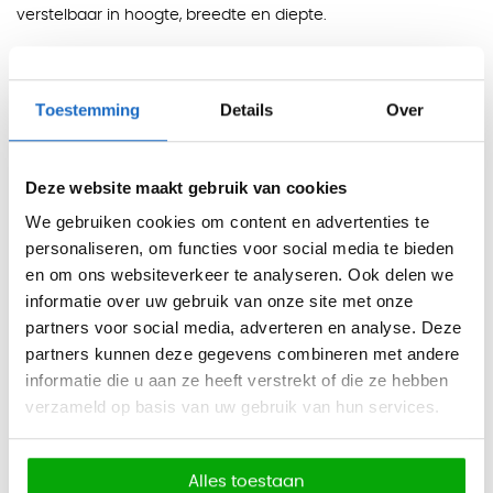
verstelbaar in hoogte, breedte en diepte.
De rugleuning van netbespanning zorgt voor een luchtiger
zitgevoel. De universele wielen zijn geschikt voor zowel
Toestemming
Details
Over
harde als zachte vloeren, waardoor de stoel praktisch
inzetbaar is in verschillende kantooromgevingen.
Kleuren
Deze website maakt gebruik van cookies
Zitting, rug en bovenzijde armleggers:
zwart.
We gebruiken cookies om content en advertenties te
personaliseren, om functies voor social media te bieden
Voetenkruis en frame:
wit.
en om ons websiteverkeer te analyseren. Ook delen we
Functies
informatie over uw gebruik van onze site met onze
Mechanisme:
synchroontechniek, waarbij zitting en
partners voor social media, adverteren en analyse. Deze
rugleuning meebewegen met de gebruiker
partners kunnen deze gegevens combineren met andere
Zitdiepte:
verstelbaar
informatie die u aan ze heeft verstrekt of die ze hebben
verzameld op basis van uw gebruik van hun services.
Lendensteun:
verstelbaar voor gerichte
ondersteuning in de onderrug
Armleggers:
3D-armleuningen, verstelbaar in hoogte,
Alles toestaan