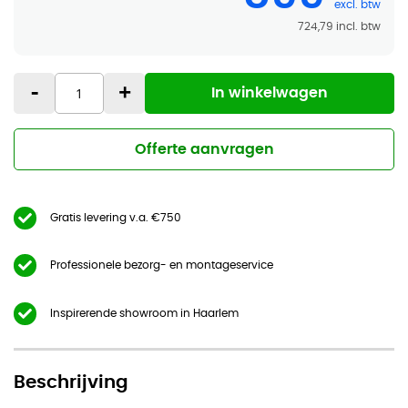
724,79
-
+
In winkelwagen
Offerte aanvragen
Gratis levering v.a. €750
Professionele bezorg- en montageservice
Inspirerende showroom in Haarlem
Beschrijving