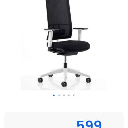
Bureaustoel KOHL Anteo White Edition
599