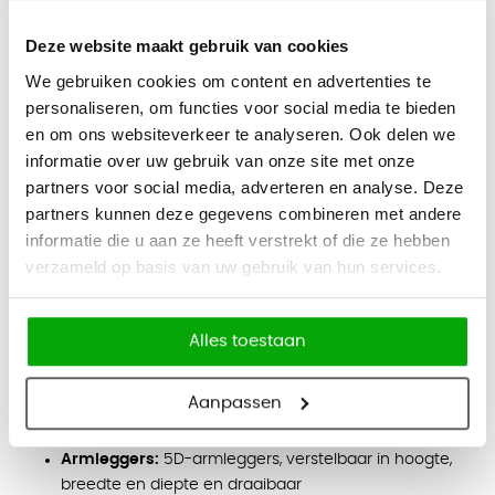
Hoogte: 101 - 114,5 cm
Deze website maakt gebruik van cookies
Breedte: 65 - 74 cm
We gebruiken cookies om content en advertenties te
Diepte: 67 cm
personaliseren, om functies voor social media te bieden
Zithoogte: 43 - 56,5 cm
en om ons websiteverkeer te analyseren. Ook delen we
informatie over uw gebruik van onze site met onze
Zitbreedte: 47 cm
partners voor social media, adverteren en analyse. Deze
Zitdiepte: 39,5 - 50 cm
partners kunnen deze gegevens combineren met andere
informatie die u aan ze heeft verstrekt of die ze hebben
Functies
verzameld op basis van uw gebruik van hun services.
Mechanisme:
5-locking synchroontechniek
Gewichtsregeling:
automatische gewichtsregeling
Alles toestaan
Zithoogte:
verstelbaar van 43 tot 56,5 cm
Zitdiepte:
verstelbaar van 39,5 tot 50 cm
Aanpassen
Lendensteun:
in hoogte verstelbaar
Armleggers:
5D-armleggers, verstelbaar in hoogte,
breedte en diepte en draaibaar