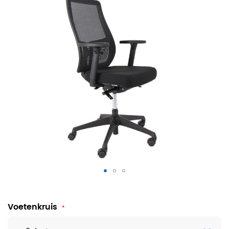
Bureaustoel Luna NPR netbespanning
Voetenkruis