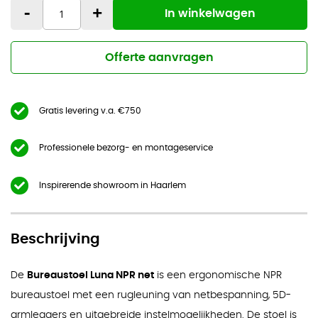
-
+
In winkelwagen
Offerte aanvragen
Gratis levering v.a. €750
Professionele bezorg- en montageservice
Inspirerende showroom in Haarlem
Beschrijving
De
Bureaustoel Luna NPR net
is een ergonomische NPR
bureaustoel met een rugleuning van netbespanning, 5D-
armleggers en uitgebreide instelmogelijkheden. De stoel is