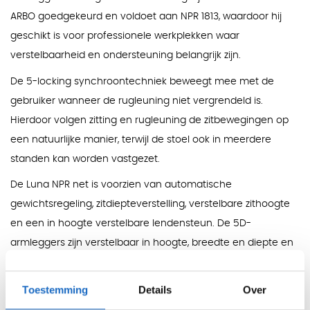
ARBO goedgekeurd en voldoet aan NPR 1813, waardoor hij
geschikt is voor professionele werkplekken waar
verstelbaarheid en ondersteuning belangrijk zijn.
De 5-locking synchroontechniek beweegt mee met de
gebruiker wanneer de rugleuning niet vergrendeld is.
Hierdoor volgen zitting en rugleuning de zitbewegingen op
een natuurlijke manier, terwijl de stoel ook in meerdere
standen kan worden vastgezet.
De Luna NPR net is voorzien van automatische
gewichtsregeling, zitdiepteverstelling, verstelbare zithoogte
en een in hoogte verstelbare lendensteun. De 5D-
armleggers zijn verstelbaar in hoogte, breedte en diepte en
kunnen daarnaast worden gedraaid, zodat de armsteunen
nauwkeurig kunnen worden afgestemd op de gebruiker.
Toestemming
Details
Over
Afmetingen