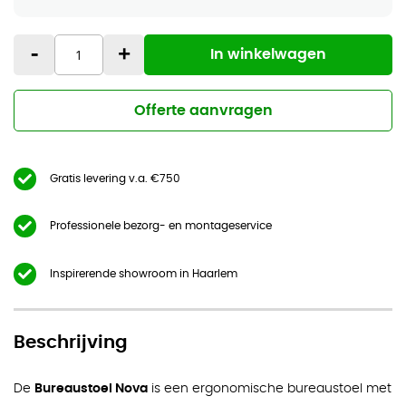
-
+
In winkelwagen
Offerte aanvragen
Gratis levering v.a. €750
Professionele bezorg- en montageservice
Inspirerende showroom in Haarlem
Beschrijving
De
Bureaustoel Nova
is een ergonomische bureaustoel met