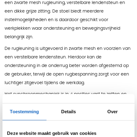
een zwarte mesh rugleuning, verstelbare lendensteun en
een dikke grijze zitting. De stoel biedt meerdere
instelmogelijkheden en is daardoor geschikt voor
werkplekken waar ondersteuning en bewegingsvrijheid
belangrijk zijn.
De rugleuning is uitgevoerd in zwarte mesh en voorzien van
een verstelbare lendensteun. Hierdoor kan de
ondersteuning in de onderrug beter worden afgestemd op
de gebruiker, terwijl de open rugbespanning zorgt voor een
luchtiger zitgevoel tijdens de werkdag.
Het synchroonmechaniek is in 4 posities vast te zetten en
beschikt over een 3-traps gewichtsregeling. In combinatie
Toestemming
Details
Over
met de verstelbare zitdiepte kan de stoel nauwkeuriger
worden ingesteld op de zithouding en beenlengte van de
gebruiker.
Deze website maakt gebruik van cookies