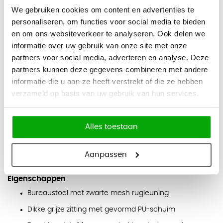
De 4D-armleggers zijn verstelbaar en voorzien van een PU-
We gebruiken cookies om content en advertenties te
opdek. De gevormde PU-schuimzitting, het
personaliseren, om functies voor social media te bieden
glasvezelversterkte kunststof frame en de nylon voet zorgen
en om ons websiteverkeer te analyseren. Ook delen we
informatie over uw gebruik van onze site met onze
voor een stevige basis voor dagelijks kantoorgebruik.
partners voor social media, adverteren en analyse. Deze
Functies
partners kunnen deze gegevens combineren met andere
Synchroonmechaniek met 4 vergrendelbare posities
informatie die u aan ze heeft verstrekt of die ze hebben
verzameld op basis van uw gebruik van hun services.
3-traps gewichtsregeling
Verstelbare zitdiepte met schuifzitting
Verstelbare lendensteun
Alles toestaan
4D-armleggers met PU-opdek
Aanpassen
In hoogte verstelbaar met gaslift
Eigenschappen
Bureaustoel met zwarte mesh rugleuning
Dikke grijze zitting met gevormd PU-schuim