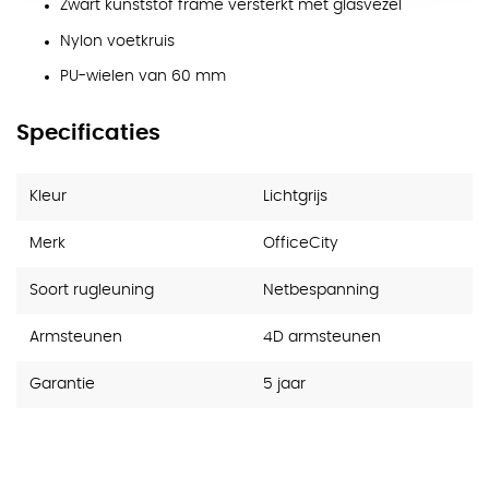
Zwart kunststof frame versterkt met glasvezel
Nylon voetkruis
PU-wielen van 60 mm
Specificaties
Kleur
Lichtgrijs
Merk
OfficeCity
Soort rugleuning
Netbespanning
Armsteunen
4D armsteunen
Garantie
5 jaar