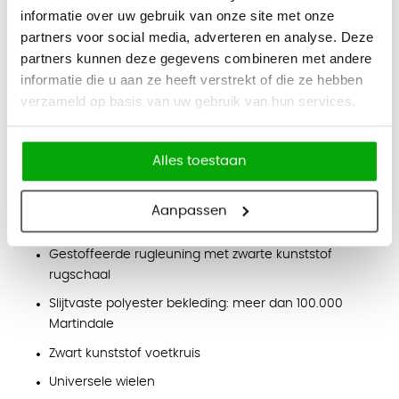
informatie over uw gebruik van onze site met onze
Mechanisme:
synchroontechniek met
partners voor social media, adverteren en analyse. Deze
gewichtsregeling en vergrendeling
partners kunnen deze gegevens combineren met andere
Rugleuning:
in hoogte verstelbaar
informatie die u aan ze heeft verstrekt of die ze hebben
verzameld op basis van uw gebruik van hun services.
Zitdiepte:
verstelbaar
Armleggers:
2D verstelbaar in hoogte en breedte
Alles toestaan
Voetenring:
verstelbaar en verchroomd
Eigenschappen
Aanpassen
Hoge counterstoel voor balies en servicewerkplekken
Gestoffeerde rugleuning met zwarte kunststof
rugschaal
Slijtvaste polyester bekleding: meer dan 100.000
Martindale
Zwart kunststof voetkruis
Universele wielen