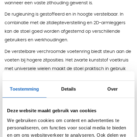
wanneer een vaste zithouding gewenst is.
De rugleuning is gestoffeerd en in hoogte verstelbaar. In
combinatie met de zitdiepteverstelling en 2D-armleggers
kan de stoel goed worden afgestemd op verschillende
gebruikers en werkhoudingen.
De verstelbare verchroomde voetenring biedt steun aan de
voeten bij hogere zitposities. Het zwarte kunststof voetkruis
met universele wielen maakt de stoel praktisch in gebruik
achter balies, counters en servicedesks.
Kleuren
Toestemming
Details
Over
Uit voorraad:
zwart.
Overige kleuren:
verkrijgbaar in meerdere kleuren.
Deze website maakt gebruik van cookies
Afmetingen
We gebruiken cookies om content en advertenties te
Zithoogte: 59 - 77 cm
personaliseren, om functies voor social media te bieden
en om ons websiteverkeer te analyseren. Ook delen we
Functies