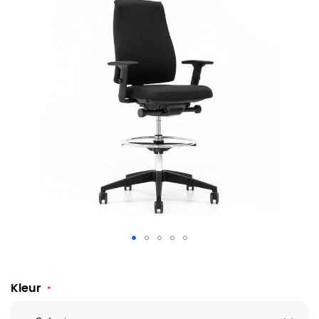
Bureaustoel Se7en Comfort Anne's counter LX001
Kleur