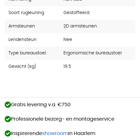
Soort rugleuning
Gestoffeerd
Armsteunen
2D armsteunen
Lendensteun
Nee
Type bureaustoel
Ergonomische bureaustoel
Gewicht (kg)
19.5
Gratis levering v.a. €750
Professionele bezorg- en montageservice
Inspirerende
showroom
in Haarlem