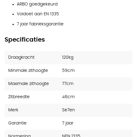
ARBO goedgekeurd
Voldoet aan EN 1335
7 jaar fabrieksgarantie
Specificaties
Draagkracht
120kg
Minimale zithoogte
59cm
Maximale zithoogte
77cm
Zitbreedte
46cm
Merk
Se7en
Garantie
7 jaar
Normering
NEN 1335