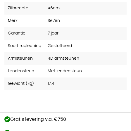
Zitbreedte
46cm
Merk
Se7en
Garantie
7 jaar
Soort rugleuning
Gestoffeerd
Armsteunen
4D armsteunen
Lendensteun
Met lendensteun
Gewicht (kg)
17.4
Gratis levering v.a. €750