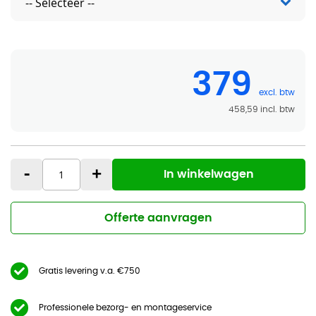
379
458,59
-
+
In winkelwagen
Offerte aanvragen
Gratis levering v.a. €750
Professionele bezorg- en montageservice