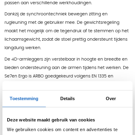
passen aan verschillende werkhoudingen.
Dankzij de synchroontechniek bewegen zitting en
rugleuning met de gebruiker mee. De gewichtsregeling
maakt het mogelijk om de tegendruk af te stemmen op het
lichaamsgewicht, zodat de stoel prettig ondersteunt tijdens
langdurig werken.
De 4D-armleggers zijn verstelbaar in hoogte en breedte en
bieden ondersteuning aan de armen tijdens het werken. De
Se7en Ergo is ARBO goedgekeurd volgens EN 1335 en
geschikt voor meer dan 8 uur gebruik per persoon per dag.
Functies
Toestemming
Details
Over
Mechanisme:
synchroontechniek
Gewichtsregeling:
instelbaar op de gebruiker
Deze website maakt gebruik van cookies
Zitdiepte:
verstelbaar
We gebruiken cookies om content en advertenties te
Rugleuning:
in hoogte verstelbaar