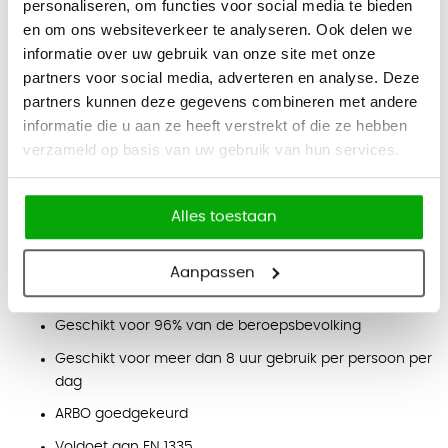
personaliseren, om functies voor social media te bieden
Lendensteun:
verstelbaar voor ondersteuning van de
en om ons websiteverkeer te analyseren. Ook delen we
onderrug
informatie over uw gebruik van onze site met onze
partners voor social media, adverteren en analyse. Deze
Armleggers:
4D-armleggers, verstelbaar in hoogte en
partners kunnen deze gegevens combineren met andere
breedte
informatie die u aan ze heeft verstrekt of die ze hebben
Eigenschappen
verzameld op basis van uw gebruik van hun services.
Gestoffeerde rugleuning met zwarte kunststof
achterzijde
Alles toestaan
Bureaustoel met 5 instelfuncties
Zwart kunststof voetkruis
Aanpassen
Universele wielen
Geschikt voor 96% van de beroepsbevolking
Geschikt voor meer dan 8 uur gebruik per persoon per
dag
ARBO goedgekeurd
Voldoet aan EN 1335