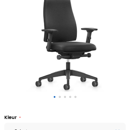
Bureaustoel Se7en Ergo Anne LX111
Kleur