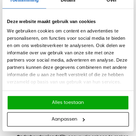
beschadigingen minder snel op doordat de stoel uit één
geheel bestaat waardoor hij langer mooi blijft en meegaat.
Deze website maakt gebruik van cookies
U kunt de Nardi Costa stoel met armleuningen moeiteloos
We gebruiken cookies om content en advertenties te
verplaatsen door het lichte gewicht en de stoel is makkelijk
personaliseren, om functies voor social media te bieden
stapelbaar door het slimme design. De stoel is ook voorzien
en om ons websiteverkeer te analyseren. Ook delen we
informatie over uw gebruik van onze site met onze
van antislip poten waardoor hij extra veel stabiliteit heeft op
partners voor social media, adverteren en analyse. Deze
verschillende ondergronden.
partners kunnen deze gegevens combineren met andere
Belangrijke kenmerken:
informatie die u aan ze heeft verstrekt of die ze hebben
Duurzaam en weerbestendig
: UV-bestendig en
verzameld op basis van uw gebruik van hun services.
gemaakt van één stuk glasvezel-versterkt
polypropyleen.
Alles toestaan
Lichtgewicht en stapelbaar tot 6
: ruimtebesparend op
te bergen en makkelijk te verplaatsen.
Aanpassen
Slim design
: een opening in de zitting voorkomt dat
water blijft staan.