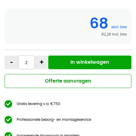
68
82,28
-
+
In winkelwagen
Offerte aanvragen
Gratis levering v.a. €750
Professionele bezorg- en montageservice
Inspirerende showroom in Haarlem