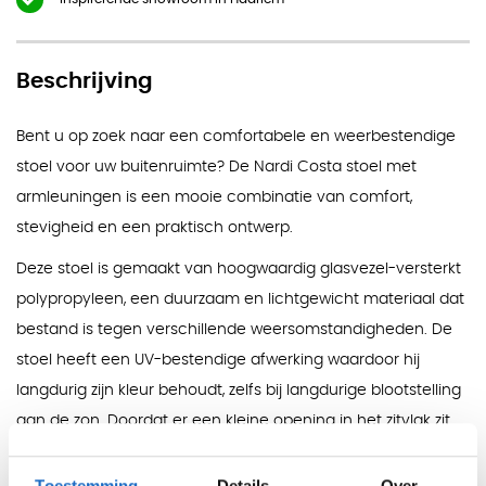
Beschrijving
Bent u op zoek naar een comfortabele en weerbestendige
stoel voor uw buitenruimte? De Nardi Costa stoel met
armleuningen is een mooie combinatie van comfort,
stevigheid en een praktisch ontwerp.
Deze stoel is gemaakt van hoogwaardig glasvezel-versterkt
polypropyleen, een duurzaam en lichtgewicht materiaal dat
bestand is tegen verschillende weersomstandigheden. De
stoel heeft een UV-bestendige afwerking waardoor hij
langdurig zijn kleur behoudt, zelfs bij langdurige blootstelling
aan de zon. Doordat er een kleine opening in het zitvlak zit
loopt regenwater makkelijk weg en droogt de stoel sneller
op na een regenbui. Ook vallen krassen en andere
Toestemming
Details
Over