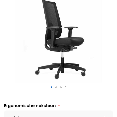
Dauphin Indeed Bureaustoel Netbespanning
Ergonomische neksteun