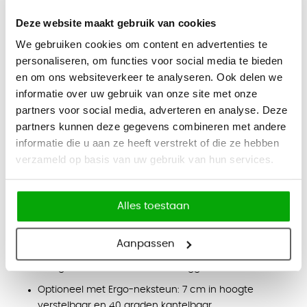
Kleuren
Deze website maakt gebruik van cookies
Zwart.
We gebruiken cookies om content en advertenties te
Functies
personaliseren, om functies voor social media te bieden
Syncro-Evolution®-techniek met grote openingshoek
en om ons websiteverkeer te analyseren. Ook delen we
tussen rugleuning en zitting
informatie over uw gebruik van onze site met onze
Verstelbare zithoogte van 41 - 55 cm
partners voor social media, adverteren en analyse. Deze
Verstelbare zitdiepte van 10 cm
partners kunnen deze gegevens combineren met andere
informatie die u aan ze heeft verstrekt of die ze hebben
Vooraf instelbare zitneiging
verzameld op basis van uw gebruik van hun services.
Hoge netrugleuning in hoogte verstelbaar van 61 - 68
cm met Easy-Touch-System
Alles toestaan
Lendensteun traploos in diepte verstelbaar met 2,5 cm
6F-armleuningen: 10 cm in hoogte, 15 cm in breedte
Aanpassen
en 4 cm in diepte verstelbaar
360 graden draaibare PU-armleggers
Optioneel met Ergo-neksteun: 7 cm in hoogte
verstelbaar en 40 graden kantelbaar