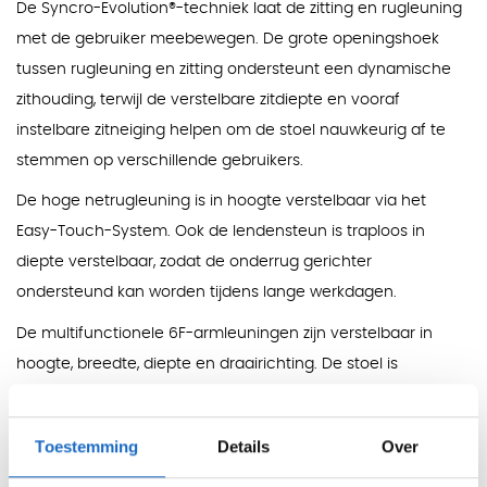
De Syncro-Evolution®-techniek laat de zitting en rugleuning
met de gebruiker meebewegen. De grote openingshoek
tussen rugleuning en zitting ondersteunt een dynamische
zithouding, terwijl de verstelbare zitdiepte en vooraf
instelbare zitneiging helpen om de stoel nauwkeurig af te
stemmen op verschillende gebruikers.
De hoge netrugleuning is in hoogte verstelbaar via het
Easy-Touch-System. Ook de lendensteun is traploos in
diepte verstelbaar, zodat de onderrug gerichter
ondersteund kan worden tijdens lange werkdagen.
De multifunctionele 6F-armleuningen zijn verstelbaar in
hoogte, breedte, diepte en draairichting. De stoel is
daarnaast optioneel uit te voeren met een Ergo-neksteun,
die in hoogte verstelbaar en kantelbaar is voor extra
Toestemming
Details
Over
ondersteuning bij nek en schouders.