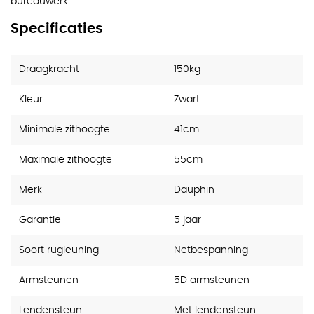
bureauwerk.
Specificaties
Draagkracht
150kg
Kleur
Zwart
Minimale zithoogte
41cm
Maximale zithoogte
55cm
Merk
Dauphin
Garantie
5 jaar
Soort rugleuning
Netbespanning
Armsteunen
5D armsteunen
Lendensteun
Met lendensteun