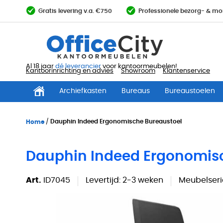
Ga
Gratis levering v.a. €750
Professionele bezorg- & mo
direct
door
naar
de
inhoud
Al 18 jaar
dé leverancier
voor kantoormeubelen!
Kantoorinrichting en advies
Showroom
Klantenservice
Archiefkasten
Bureaus
Bureaustoelen
Home
Dauphin Indeed Ergonomische Bureaustoel
Dauphin Indeed Ergonomis
Art.
ID7045
Levertijd:
2-3 weken
Meubelseri