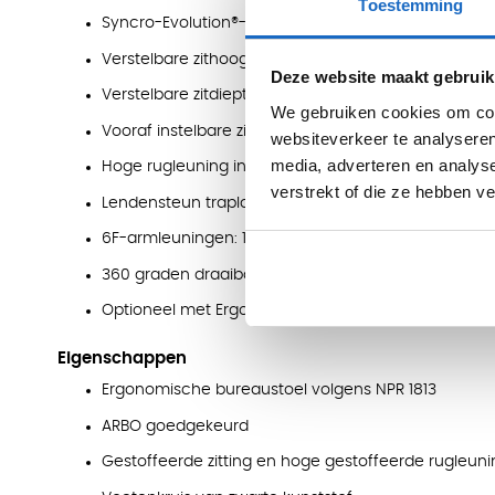
Toestemming
Syncro-Evolution®-techniek met grote openingshoek
Verstelbare zithoogte van 41 - 55 cm
Deze website maakt gebruik
Verstelbare zitdiepte van 10 cm
We gebruiken cookies om cont
Vooraf instelbare zitneiging
websiteverkeer te analyseren
media, adverteren en analys
Hoge rugleuning in hoogte verstelbaar van 61 - 
verstrekt of die ze hebben v
Lendensteun traploos in diepte verstelbaar met 2,
6F-armleuningen: 10 cm in hoogte, 15 cm in breedte
360 graden draaibare PU-armleggers
Optioneel met Ergo-neksteun: 7 cm in hoogte verst
Eigenschappen
Ergonomische bureaustoel volgens NPR 1813
ARBO goedgekeurd
Gestoffeerde zitting en hoge gestoffeerde rugleuni