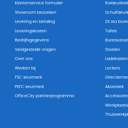
Klantenservice formulier
Roldeurkas
Showroom bezoeken
Schuifdeur
Levering en betaling
Zit sta bur
Leveringskosten
Tafels
Bedrijfsgegevens
Bureaustoe
Veelgestelde vragen
Stoelen
Over ons
Ladekasten
Werken bij
Lockers
FSC keurmerk
Directiemeu
PEFC keurmerk
Akoestiek
OfficeCity partnerprogramma
Accessoire
Werkplaatsi
Thuiswerkp