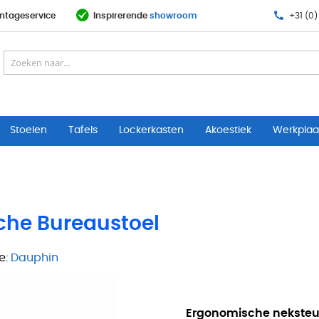
ntageservice
Inspirerende
showroom
+31 (0)
Stoelen
Tafels
Lockerkasten
Akoestiek
Werkplaat
che Bureaustoel
e:
Dauphin
Ergonomische nekste