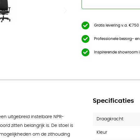
eaustoel
Gratis levering v.a. €750
Professionele bezorg- e
Inspirerende showroom 
Specificaties
een uitgebreid instelbare NPR-
Draagkracht
d zitten belangrijk is. De stoel is
Kleur
lmogelijkheden om de zithouding