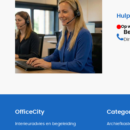
Hulp
Op 
Be
Di
OfficeCity
Catego
Interieuradvies en begeleiding
Archiefkas