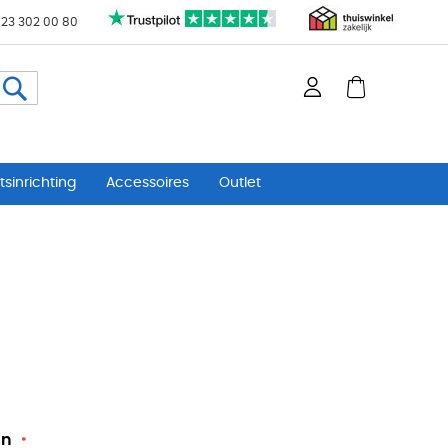
 23 302 00 80
Zoeken
sinrichting
Accessoires
Outlet
un