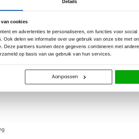
Details
 tussen rugleuning en zitting
 van cookies
ent en advertenties te personaliseren, om functies voor social
. Ook delen we informatie over uw gebruik van onze site met on
e. Deze partners kunnen deze gegevens combineren met andere i
68 cm met Easy-Touch-System
erzameld op basis van uw gebruik van hun services.
5 cm
 en 4 cm in diepte verstelbaar
Aanpassen
elbaar en 40 graden kantelbaar
ng