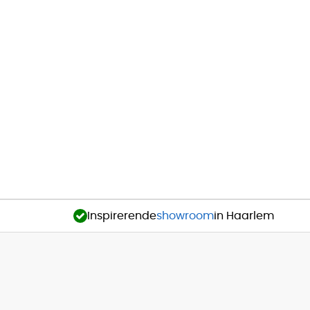
Inspirerende
showroom
in Haarlem