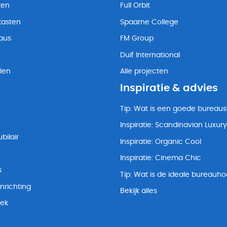
ten
Full Orbit
kasten
Spaarne College
eaus
FM Group
Duif International
len
Alle projecten
Inspiratie & advies
Tip: Wat is een goede bureaus
Inspiratie: Scandinavian Luxury
bilair
Inspiratie: Organic Cool
Inspiratie: Cinema Chic
s
Tip: Wat is de ideale bureauh
nrichting
Bekijk alles
lek