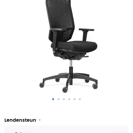
Dauphin @Just NPR bureaustoel netbespanning
Lendensteun