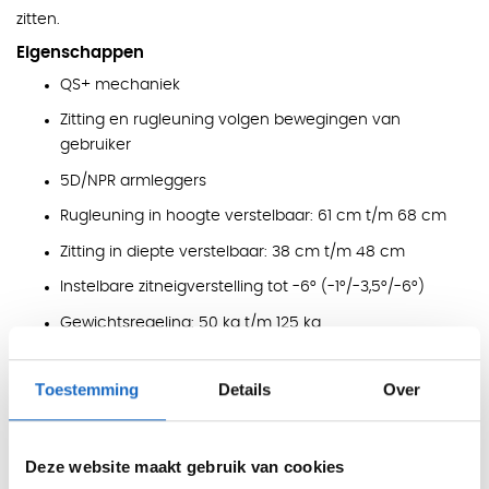
zitten.
Eigenschappen
QS+ mechaniek
Zitting en rugleuning volgen bewegingen van
gebruiker
5D/NPR armleggers
Rugleuning in hoogte verstelbaar: 61 cm t/m 68 cm
Zitting in diepte verstelbaar: 38 cm t/m 48 cm
Instelbare zitneigverstelling tot -6° (-1°/-3,5°/-6°)
Gewichtsregeling: 50 kg t/m 125 kg
In diepte verstelbare lendensteun
Toestemming
Details
Over
Rugleuning van netbespanning
Universele wielen
Deze website maakt gebruik van cookies
Certificering