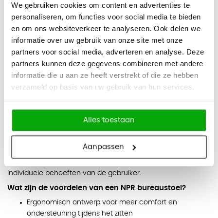
We gebruiken cookies om content en advertenties te
Goedgekeurd door ARBO volgens de strenge
personaliseren, om functies voor social media te bieden
Nederlandse NPR 1813-norm
en om ons websiteverkeer te analyseren. Ook delen we
informatie over uw gebruik van onze site met onze
Garantie
partners voor social media, adverteren en analyse. Deze
5 jaar fabrieksgarantie
partners kunnen deze gegevens combineren met andere
informatie die u aan ze heeft verstrekt of die ze hebben
Wat betekent NPR?
verzameld op basis van uw gebruik van hun services.
De NPR-richtlijn is ontwikkeld door de Nederlandse overheid
en richt zich op het verminderen van de fysieke belasting
van medewerkers die veel zitten tijdens hun werk. Het doel
Alles toestaan
van de NPR-richtlijn is om de gezondheid en het welzijn van
werknemers te verbeteren door het aanbieden van
Aanpassen
ergonomische bureaustoelen die aangepast zijn aan de
individuele behoeften van de gebruiker.
Wat zijn de voordelen van een NPR bureaustoel?
Ergonomisch ontwerp voor meer comfort en
ondersteuning tijdens het zitten