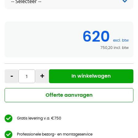
620
750,20
-
+
In winkelwagen
Offerte aanvragen
Gratis levering v.a. €750
Professionele bezorg- en montageservice