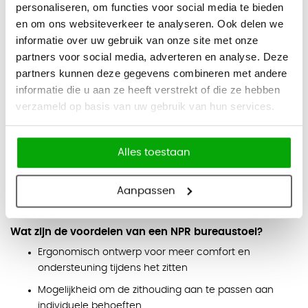
5 jaar fabrieksgarantie
personaliseren, om functies voor social media te bieden
en om ons websiteverkeer te analyseren. Ook delen we
Showroom
informatie over uw gebruik van onze site met onze
Deze bureaustoel kunt u proberen in onze showroom.
partners voor social media, adverteren en analyse. Deze
partners kunnen deze gegevens combineren met andere
Wat betekent NPR?
informatie die u aan ze heeft verstrekt of die ze hebben
De NPR-richtlijn is ontwikkeld door de Nederlandse overheid
verzameld op basis van uw gebruik van hun services.
en richt zich op het verminderen van de fysieke belasting
van medewerkers die veel zitten tijdens hun werk. Het doel
Alles toestaan
van de NPR-richtlijn is om de gezondheid en het welzijn van
werknemers te verbeteren door het aanbieden van
Aanpassen
ergonomische bureaustoelen die aangepast zijn aan de
individuele behoeften van de gebruiker.
Wat zijn de voordelen van een NPR bureaustoel?
Ergonomisch ontwerp voor meer comfort en
ondersteuning tijdens het zitten
Mogelijkheid om de zithouding aan te passen aan
individuele behoeften