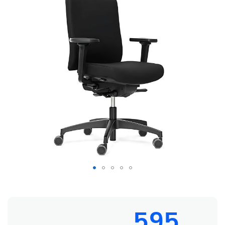
Dauphin @Just NPR bureaustoel
595