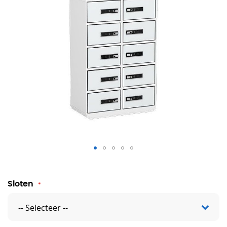
Digilock JuiceBar - 10 vakken
Sloten