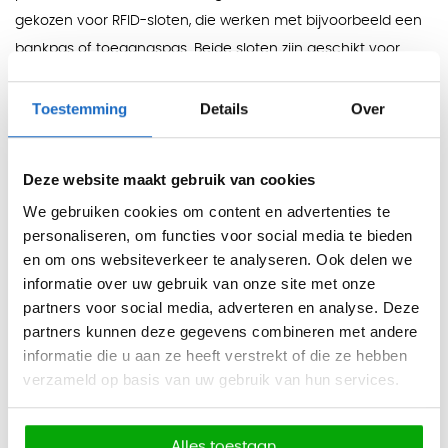
gekozen voor RFID-sloten, die werken met bijvoorbeeld een
bankpas of toegangspas. Beide sloten zijn geschikt voor
wisselende gebruikers. De locker wordt volledig gemonteerd
geleverd en is direct te gebruiken via een enkele stekker
Toestemming
Details
Over
(plug & play). Daarnaast is de JuiceBar zowel vrijstaand te
plaatsen als eenvoudig aan de muur te bevestigen met
Deze website maakt gebruik van cookies
twee schroeven.
We gebruiken cookies om content en advertenties te
Eigenschappen
personaliseren, om functies voor social media te bieden
Telefoonlocker met 10 afsluitbare oplaadvakken
en om ons websiteverkeer te analyseren. Ook delen we
Elke locker voorzien van 4 soorten opladers
informatie over uw gebruik van onze site met onze
partners voor social media, adverteren en analyse. Deze
Afsluitbaar met een keypad of RFID slot voor
partners kunnen deze gegevens combineren met andere
wisselende gebruikers
informatie die u aan ze heeft verstrekt of die ze hebben
Deurtjes met geïntegreerd slot en gehard glas
verzameld op basis van uw gebruik van hun services.
Gemonteerde levering, direct gebruiksklaar
Ophangbaar aan de wand met 2 schroeven
Alles toestaan