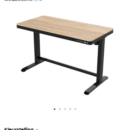
Zwart frame met eiken blad
Kleurstelling