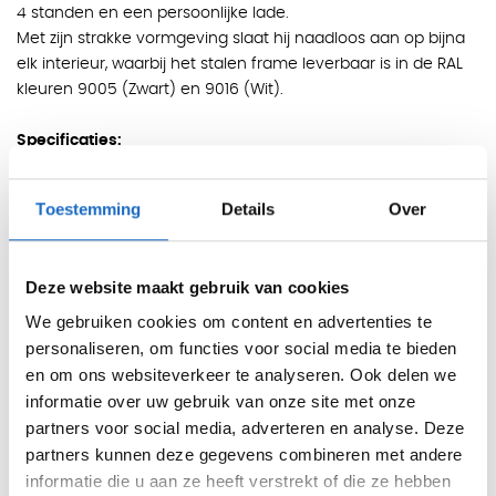
4 standen en een persoonlijke lade.
Met zijn strakke vormgeving slaat hij naadloos aan op bijna
elk interieur, waarbij het stalen frame leverbaar is in de RAL
kleuren 9005 (Zwart) en 9016 (Wit).
Specificaties:
- Persoonlijke lade
- 2 USB-poorten
Toestemming
Details
Over
- Elektrische hoogteverstelling (490mm)
- 1 motor
- 2 kolommen
Deze website maakt gebruik van cookies
- LED-display met 4 geheugens
- Geluidloze hoogteverstelling
We gebruiken cookies om content en advertenties te
- Snelheid hoogteverstelling: 25mm/s
personaliseren, om functies voor social media te bieden
- Anti-collision
en om ons websiteverkeer te analyseren. Ook delen we
- Kleurmogelijkheden frame: Wit (RAL9016) en Zwart
informatie over uw gebruik van onze site met onze
(RAL9005)
partners voor social media, adverteren en analyse. Deze
- Maximale gewicht: 50kg
partners kunnen deze gegevens combineren met andere
- 1 jaar garantie
informatie die u aan ze heeft verstrekt of die ze hebben