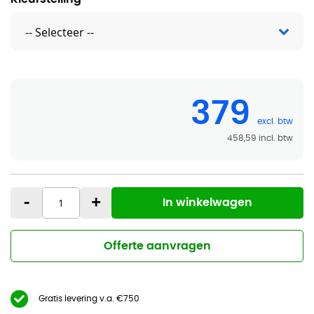
379
458,59
-
+
In winkelwagen
Offerte aanvragen
Gratis levering v.a. €750