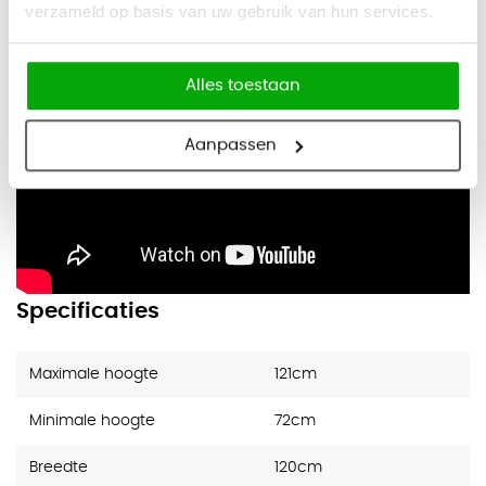
- Hoogteverstelling: 720 - 1210mm
verzameld op basis van uw gebruik van hun services.
- Bladmaat: 602 x 1202mm
Alles toestaan
Aanpassen
Specificaties
Maximale hoogte
121cm
Minimale hoogte
72cm
Breedte
120cm