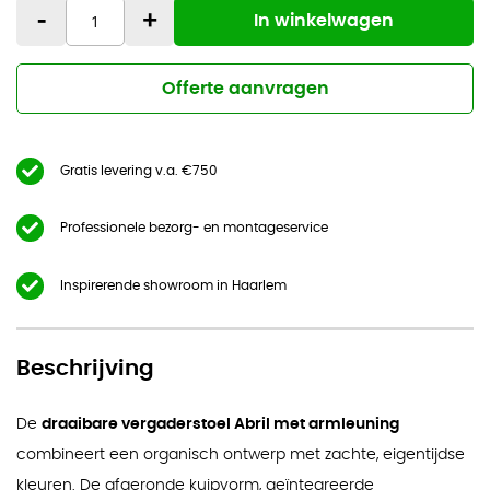
-
+
In winkelwagen
Offerte aanvragen
Gratis levering v.a. €750
Professionele bezorg- en montageservice
Inspirerende showroom in Haarlem
Beschrijving
De
draaibare vergaderstoel Abril met armleuning
combineert een organisch ontwerp met zachte, eigentijdse
kleuren. De afgeronde kuipvorm, geïntegreerde