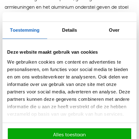
armleuningen en het aluminium onderstel geven de stoel
een moderne uitstraling voor kantines, vergaderruimtes en
ontvangstruimtes.
Toestemming
Details
Over
De kuip en het onderstel zijn verkrijgbaar in 13 kleuren, van
rustige neutrale tinten tot warme kleuren zoals terracotta,
Deze website maakt gebruik van cookies
wijnrood en olijfgroen. Daardoor kan de Abril ingetogen,
We gebruiken cookies om content en advertenties te
kleurrijk of juist ton-sur-ton worden samengesteld.
personaliseren, om functies voor social media te bieden
De draaibare basis met wielen maakt de stoel flexibel in
en om ons websiteverkeer te analyseren. Ook delen we
gebruik. Afhankelijk van de vloer en de gewenste toepassing
informatie over uw gebruik van onze site met onze
partners voor social media, adverteren en analyse. Deze
kan gekozen worden tussen harde of zachte wielen.
partners kunnen deze gegevens combineren met andere
Kleuren
informatie die u aan ze heeft verstrekt of die ze hebben
Kuip en onderstel:
wit, zwart, donkergrijs, lichtgrijs, wijnrood,
verzameld op basis van uw gebruik van hun services.
terracotta, oranje, geel, beige, olijfgroen, lichtgroen,
lichtblauw en blauw.
Alles toestaan
Afmetingen