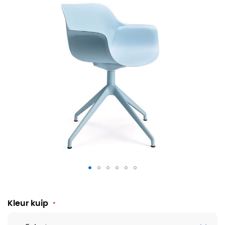
esPattio Abril vergaderstoel met armleuning
Kleur kuip