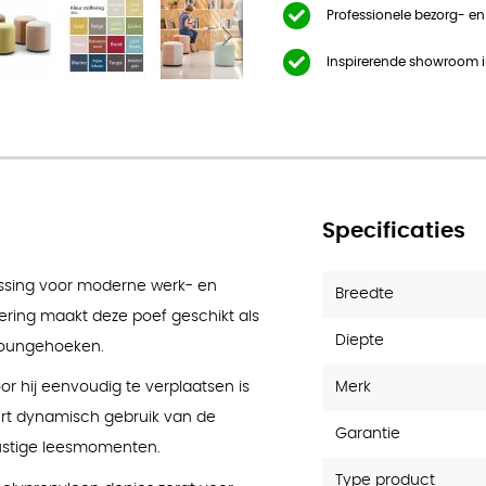
Professionele bezorg- e
Inspirerende showroom 
Specificaties
lossing voor moderne werk- en
Breedte
ering maakt deze poef geschikt als
Diepte
 loungehoeken.
Merk
r hij eenvoudig te verplaatsen is
eert dynamisch gebruik van de
Garantie
rustige leesmomenten.
Type product