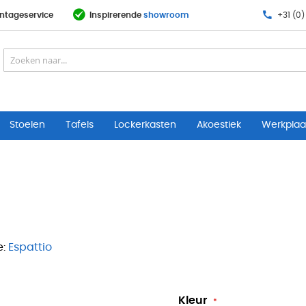
ntageservice
Inspirerende
showroom
+31 (0)
Stoelen
Tafels
Lockerkasten
Akoestiek
Werkplaat
:
Espattio
Kleur