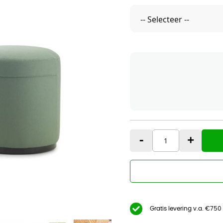
-
+
Gratis levering v.a. €750