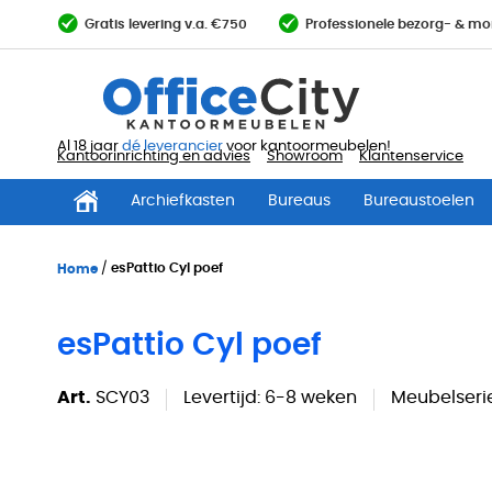
Ga
Gratis levering v.a. €750
Professionele bezorg- & mo
direct
door
naar
de
inhoud
Al 18 jaar
dé leverancier
voor kantoormeubelen!
Kantoorinrichting en advies
Showroom
Klantenservice
Archiefkasten
Bureaus
Bureaustoelen
Home
esPattio Cyl poef
esPattio Cyl poef
Art.
SCY03
Levertijd:
6-8 weken
Meubelserie