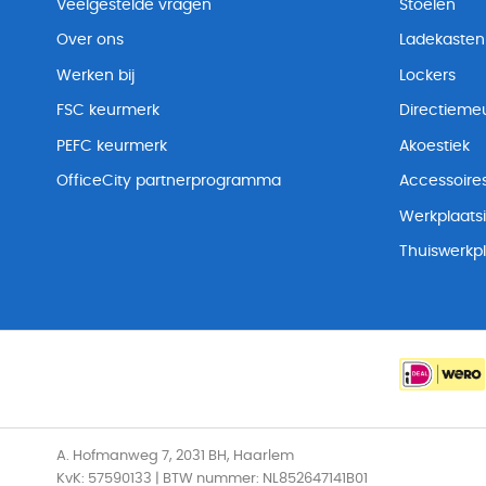
Veelgestelde vragen
Stoelen
Over ons
Ladekasten
Werken bij
Lockers
FSC keurmerk
Directiemeu
PEFC keurmerk
Akoestiek
OfficeCity partnerprogramma
Accessoire
Werkplaatsi
Thuiswerkp
A. Hofmanweg 7, 2031 BH, Haarlem
KvK: 57590133 | BTW nummer: NL852647141B01