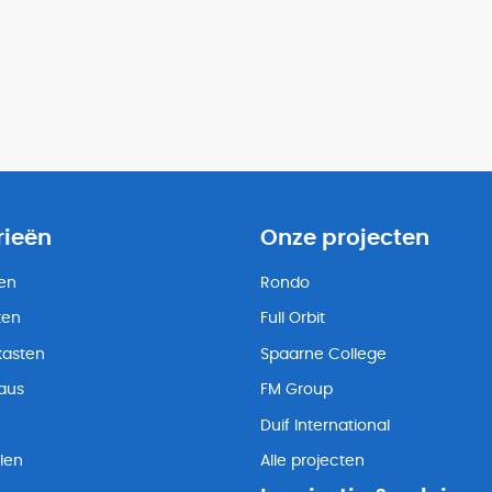
rieën
Onze projecten
ten
Rondo
ten
Full Orbit
kasten
Spaarne College
eaus
FM Group
Duif International
len
Alle projecten