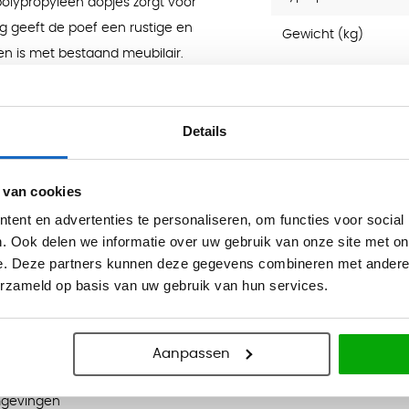
olypropyleen dopjes zorgt voor
ng geeft de poef een rustige en
Gewicht (kg)
en is met bestaand meubilair.
ge (CSE02), lichtgroen (CSE33), groen
Details
6), lichtblauw (CSE20), marine
s (CSE13)
 van cookies
ent en advertenties te personaliseren, om functies voor social
. Ook delen we informatie over uw gebruik van onze site met on
e. Deze partners kunnen deze gegevens combineren met andere i
erzameld op basis van uw gebruik van hun services.
00% polyester)
Aanpassen
es
omgevingen