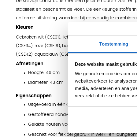
De stevige constructie met een gelakte houten voet en p
stabiliteit en beschermt de vloer. De eenkleurige stofferi
uniforme uitstraling, waardoor hij eenvoudig te combiner
Kleuren
Gebroken wit (CSE01), lichtgeel (CSE31), geel (CSE03), bei
Toestemming
(CSE34), roze (CSE19), baksteenrood (CSE029), rood (CSE0
(CSE42), aquablauw (CSE15), taupe (CSE21) en middengrij
Deze website maakt gebruik
Afmetingen
Hoogte: 46 cm
We gebruiken cookies om cont
websiteverkeer te analyseren
Diameter: 43 cm
media, adverteren en analys
verstrekt of die ze hebben v
Eigenschappen
Uitgevoerd in éénkleurige stoffering (ERA Camira, 1
Gestoffeerd handvat voor eenvoudig verplaatsen
Gelakte houten voet met vloerbeschermende dopj
Geschikt voor flexibel gebruik in werk- en lounge