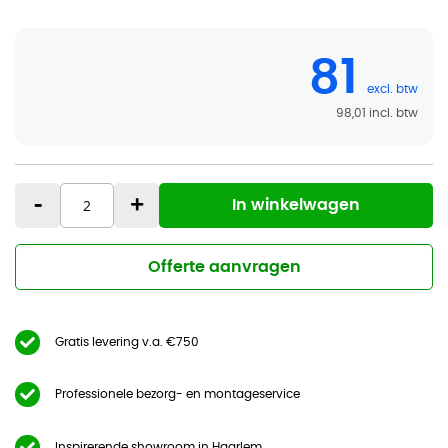
81
98,01
-
+
In winkelwagen
Offerte aanvragen
Gratis levering v.a. €750
Professionele bezorg- en montageservice
Inspirerende showroom in Haarlem