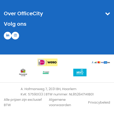
Over OfficeCity
Volg ons
A. Hofmanweg 7, 2031 BH, Haarlem
KvK: 57590133 | BTW nummer: NL852647141B01
Alle prijzen zijn exclusief
Algemene
Privacybeleid
BTW
voorwaarden