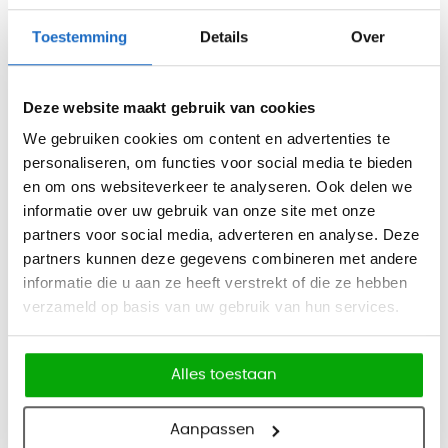
antislip poten extra stabiliteit bieden op diverse
Toestemming
Details
Over
ondergronden.
De Nardi Faro barkruk is licht van gewicht en stapelbaar, wat
Deze website maakt gebruik van cookies
het verplaatsen en opbergen eenvoudig maakt. Het
We gebruiken cookies om content en advertenties te
onderhoudsvriendelijke materiaal zorgt ervoor dat u de kruk
personaliseren, om functies voor social media te bieden
gemakkelijk schoon kunt houden, ideaal voor zowel privé-
en om ons websiteverkeer te analyseren. Ook delen we
als zakelijke buitenruimtes. Verkrijgbaar in verschillende
informatie over uw gebruik van onze site met onze
kleuren, kunt u de Faro barkruk afstemmen op uw
partners voor social media, adverteren en analyse. Deze
persoonlijke stijl en de sfeer van uw buitenomgeving.
partners kunnen deze gegevens combineren met andere
informatie die u aan ze heeft verstrekt of die ze hebben
Belangrijke kenmerken:
verzameld op basis van uw gebruik van hun services.
Duurzaam materiaal:
gemaakt van glasvezel-
versterkt polypropyleen met UV-bestendige afwerking
voor weerbestendigheid.
Alles toestaan
Ergonomisch ontwerp:
zithoogte van 76 cm met een
naadloos, comfortabel frame.
Aanpassen