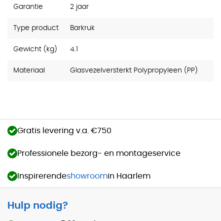
Garantie
2 jaar
Type product
Barkruk
Gewicht (kg)
4.1
Materiaal
Glasvezelversterkt Polypropyleen (PP)
Gratis levering v.a. €750
Professionele bezorg- en montageservice
Inspirerende
showroom
in Haarlem
Hulp nodig?