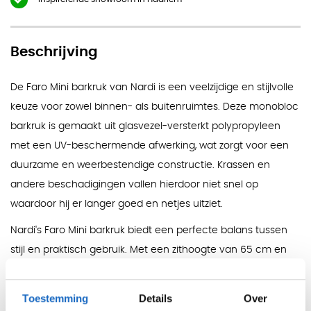
Beschrijving
De Faro Mini barkruk van Nardi is een veelzijdige en stijlvolle
keuze voor zowel binnen- als buitenruimtes. Deze monobloc
barkruk is gemaakt uit glasvezel-versterkt polypropyleen
met een UV-beschermende afwerking, wat zorgt voor een
duurzame en weerbestendige constructie. Krassen en
andere beschadigingen vallen hierdoor niet snel op
waardoor hij er langer goed en netjes uitziet.
Nardi's Faro Mini barkruk biedt een perfecte balans tussen
stijl en praktisch gebruik. Met een zithoogte van 65 cm en
een stijlvolle vormgeving zorgt deze kruk voor een
comfortabele zithouding. De strakke lijnen en matte
Toestemming
Details
Over
afwerking geven de kruk een moderne uitstraling, terwijl de