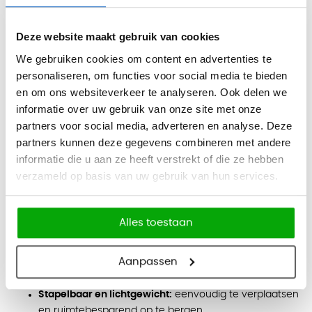
ruime keuze aan kleuren – waaronder Celeste, Agave,
Deze website maakt gebruik van cookies
Bianco, Antracite, Rosso en Tortora – ervoor zorgt dat hij
moeiteloos in elke buitenomgeving past.
We gebruiken cookies om content en advertenties te
personaliseren, om functies voor social media te bieden
Het lichte gewicht van 4 kg en het stapelbare ontwerp
en om ons websiteverkeer te analyseren. Ook delen we
maken de Nardi Faro Mini gemakkelijk te verplaatsen en op
informatie over uw gebruik van onze site met onze
te bergen. De antislip poten zorgen voor extra stabiliteit op
partners voor social media, adverteren en analyse. Deze
diverse oppervlakken, terwijl het onderhoudsvriendelijke
partners kunnen deze gegevens combineren met andere
informatie die u aan ze heeft verstrekt of die ze hebben
materiaal eenvoudig schoon te maken is.
verzameld op basis van uw gebruik van hun services.
Belangrijke kenmerken:
Duurzaam materiaal:
gemaakt van glasvezel-
versterkt polypropyleen met een UV-beschermende
Alles toestaan
afwerking voor langdurig gebruik.
Ergonomisch ontwerp:
zithoogte van 65 cm met een
Aanpassen
comfortabele en ruime zitting.
Stapelbaar en lichtgewicht:
eenvoudig te verplaatsen
en ruimtebesparend op te bergen.