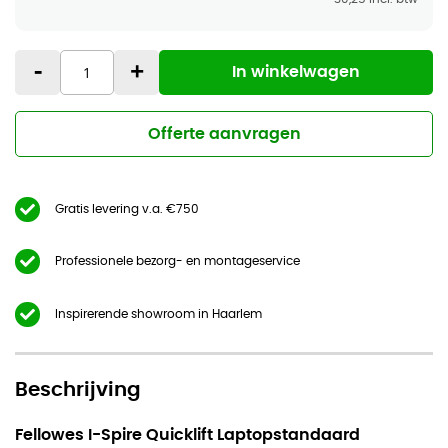
-
+
In winkelwagen
Offerte aanvragen
Gratis levering v.a. €750
Professionele bezorg- en montageservice
Inspirerende showroom in Haarlem
Beschrijving
Fellowes I-Spire Quicklift Laptopstandaard