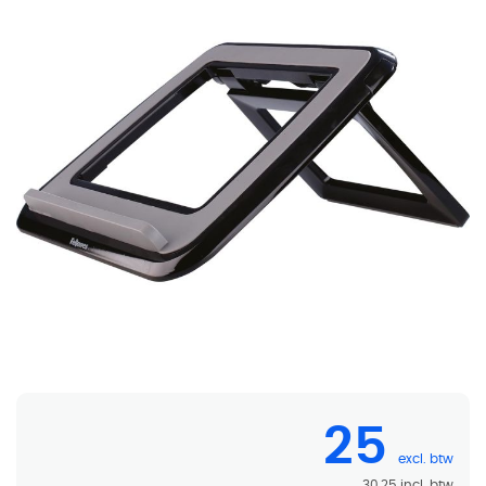
Fellowes I-Spire Laptopstandaard
25
30,25