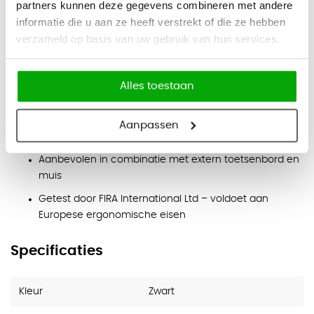
partners kunnen deze gegevens combineren met andere
Eigenschappen
informatie die u aan ze heeft verstrekt of die ze hebben
Zeven instelbare hoogtestanden voor optimale
verzameld op basis van uw gebruik van hun services.
schermpositie
Geschikt voor laptops tot 17 inch
Alles toestaan
Volledig plat inklapbaar en draagbaar
Zachte aanraakrand houdt de laptop stabiel
Aanpassen
Open ontwerp bevordert luchtcirculatie en koeling
Aanbevolen in combinatie met extern toetsenbord en
muis
Getest door FIRA International Ltd – voldoet aan
Europese ergonomische eisen
Specificaties
Kleur
Zwart