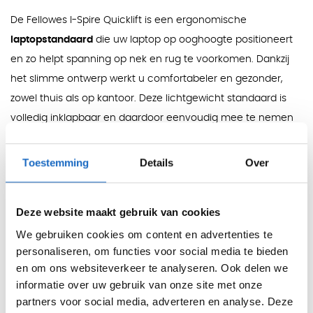
De Fellowes I-Spire Quicklift is een ergonomische
laptopstandaard
die uw laptop op ooghoogte positioneert
en zo helpt spanning op nek en rug te voorkomen. Dankzij
het slimme ontwerp werkt u comfortabeler en gezonder,
zowel thuis als op kantoor. Deze lichtgewicht standaard is
volledig inklapbaar en daardoor eenvoudig mee te nemen
of ruimtebesparend op te bergen.
Toestemming
Details
Over
Met zeven instelbare hoogtestanden en uitklapbare
voorpoten kan de schermpositie eenvoudig worden
aangepast aan uw werkhouding. Het open ontwerp zorgt
Deze website maakt gebruik van cookies
voor optimale luchtcirculatie en houdt de laptop koel, terwijl
We gebruiken cookies om content en advertenties te
de zachte aanraakrand voorkomt dat de laptop verschuift.
personaliseren, om functies voor social media te bieden
Voor de beste ergonomische werkhouding wordt gebruik in
en om ons websiteverkeer te analyseren. Ook delen we
combinatie met een extern toetsenbord en muis
informatie over uw gebruik van onze site met onze
partners voor social media, adverteren en analyse. Deze
aanbevolen.