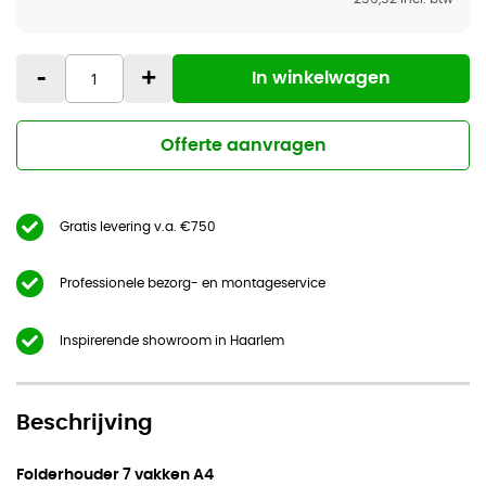
-
+
In winkelwagen
Offerte aanvragen
Gratis levering v.a. €750
Professionele bezorg- en montageservice
Inspirerende showroom in Haarlem
Beschrijving
Folderhouder 7 vakken A4