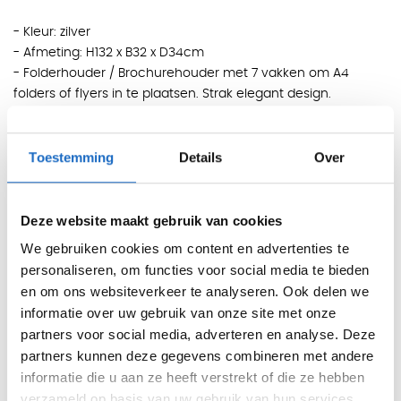
- Kleur: zilver
- Afmeting: H132 x B32 x D34cm
- Folderhouder / Brochurehouder met 7 vakken om A4
folders of flyers in te plaatsen. Strak elegant design.
De IHK-Seminare sticker is een voorbeeld en kan worden
Toestemming
Details
Over
vervangen door uw eigen bedrijfssticker.
* Op aanvraag kunnen wij deze producten verzenden met
sneltransport (48 uurs levering)
Deze website maakt gebruik van cookies
Specificaties
We gebruiken cookies om content en advertenties te
personaliseren, om functies voor social media te bieden
en om ons websiteverkeer te analyseren. Ook delen we
Merk
OfficeCity
informatie over uw gebruik van onze site met onze
Type product
Folderstandaard
partners voor social media, adverteren en analyse. Deze
partners kunnen deze gegevens combineren met andere
informatie die u aan ze heeft verstrekt of die ze hebben
verzameld op basis van uw gebruik van hun services.