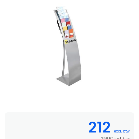
Folderhouder brochurehouder 7 vakken A4
212
256,52