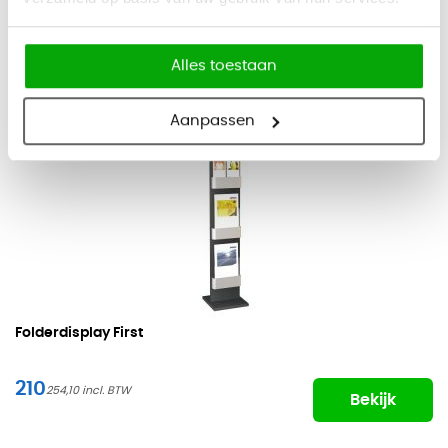
Bijbehorende producten
Alles toestaan
Aanpassen
Folderdisplay First
210
254,10
Bekijk